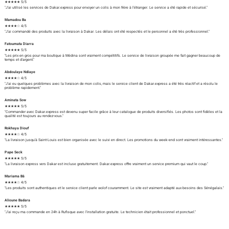
★★★★★ 5/5
"J'ai utilisé les services de Dakar.express pour envoyer un colis à mon frère à l'étranger. Le service a été rapide et sécurisé."
Mamadou Ba
★★★★☆ 4/5
"J'ai commandé des produits avec la livraison à Dakar. Les délais ont été respectés et le personnel a été très professionnel."
Fatoumata Diarra
★★★★★ 5/5
"Les prix en gros pour ma boutique à Médina sont vraiment compétitifs. Le service de livraison groupée me fait gagner beaucoup de
temps et d'argent."
Abdoulaye Ndiaye
★★★★☆ 4/5
"J'ai eu quelques problèmes avec la livraison de mon colis, mais le service client de Dakar.express a été très réactif et a résolu le
problème rapidement."
Aminata Sow
★★★★★ 5/5
"Commander avec Dakar.express est devenu super facile grâce à leur catalogue de produits diversifiés. Les photos sont fidèles et la
qualité est toujours au rendez-vous."
Rokhaya Diouf
★★★★☆ 4/5
"La livraison jusqu'à Saint-Louis est bien organisée avec le suivi en direct. Les promotions du week-end sont vraiment intéressantes."
Pape Seck
★★★★★ 5/5
"La livraison express vers Dakar est incluse gratuitement. Dakar.express offre vraiment un service premium qui vaut le coup."
Mariama Bâ
★★★★☆ 4/5
"Les produits sont authentiques et le service client parle wolof couramment. Le site est vraiment adapté aux besoins des Sénégalais."
Alioune Badara
★★★★★ 5/5
"J'ai reçu ma commande en 24h à Rufisque avec l'installation gratuite. Le technicien était professionnel et ponctuel."