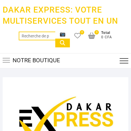
Skip
DAKAR EXPRESS: VOTRE
to
content
MULTISERVICES TOUT EN UN
0
0
Total
Recherche
0 CFA
pour :
NOTRE BOUTIQUE