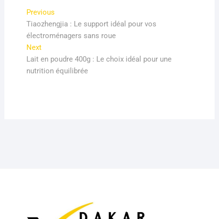
Navigation
Previous
Previous
post:
Tiaozhengjia : Le support idéal pour vos
de
électroménagers sans roue
l’article
Next
Next
post:
Lait en poudre 400g : Le choix idéal pour une
nutrition équilibrée