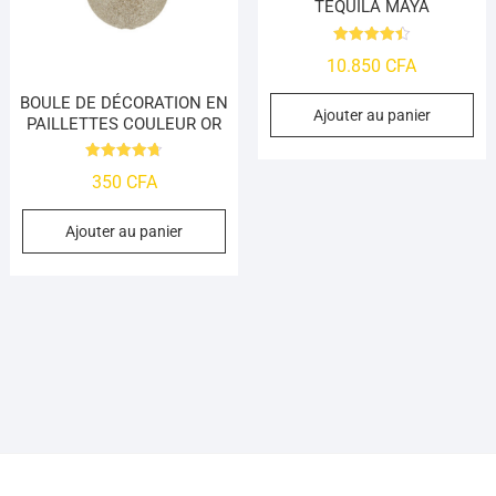
TEQUILA MAYA
Note
10.850
CFA
4.48
sur 5
BOULE DE DÉCORATION EN
Ajouter au panier
PAILLETTES COULEUR OR
Note
350
CFA
4.7
sur 5
Ajouter au panier