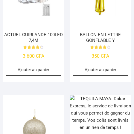
ACTUEL GUIRLANDE 100LED
BALLON EN LETTRE
7,4M
GONFLABLE Y
Note
Note
3.600
CFA
350
CFA
4.25
4.0
sur 5
sur 5
Ajouter au panier
Ajouter au panier