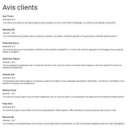
Avis clients
Awa Traoré
★★★★★ 5/5
"J'ai utilisé les services de Dakar.express pour envoyer un colis à mon frère à l'étranger. Le service a été rapide et sécurisé."
Mamadou Ba
★★★★☆ 4/5
"J'ai commandé des produits avec la livraison à Dakar. Les délais ont été respectés et le personnel a été très professionnel."
Fatoumata Diarra
★★★★★ 5/5
"Les prix en gros pour ma boutique à Médina sont vraiment compétitifs. Le service de livraison groupée me fait gagner beaucoup de
temps et d'argent."
Abdoulaye Ndiaye
★★★★☆ 4/5
"J'ai eu quelques problèmes avec la livraison de mon colis, mais le service client de Dakar.express a été très réactif et a résolu le
problème rapidement."
Aminata Sow
★★★★★ 5/5
"Commander avec Dakar.express est devenu super facile grâce à leur catalogue de produits diversifiés. Les photos sont fidèles et la
qualité est toujours au rendez-vous."
Rokhaya Diouf
★★★★☆ 4/5
"La livraison jusqu'à Saint-Louis est bien organisée avec le suivi en direct. Les promotions du week-end sont vraiment intéressantes."
Pape Seck
★★★★★ 5/5
"La livraison express vers Dakar est incluse gratuitement. Dakar.express offre vraiment un service premium qui vaut le coup."
Mariama Bâ
★★★★☆ 4/5
"Les produits sont authentiques et le service client parle wolof couramment. Le site est vraiment adapté aux besoins des Sénégalais."