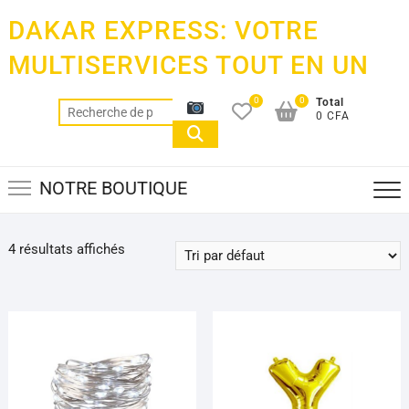
Skip
DAKAR EXPRESS: VOTRE
to
content
MULTISERVICES TOUT EN UN
0
0
Total
Recherche
0 CFA
pour :
NOTRE BOUTIQUE
4 résultats affichés