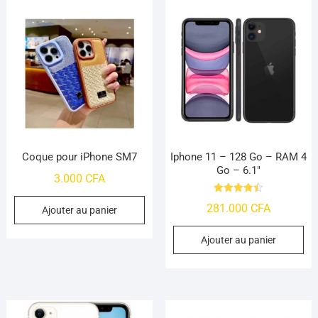
Coque pour iPhone SM7
Iphone 11 – 128 Go – RAM 4
Go – 6.1″
3.000
CFA
Note
281.000
CFA
4.48
Ajouter au panier
sur 5
Ajouter au panier