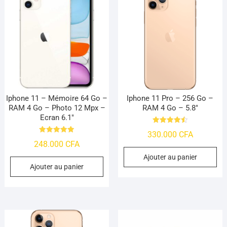
Iphone 11 – Mémoire 64 Go –
Iphone 11 Pro – 256 Go –
RAM 4 Go – Photo 12 Mpx –
RAM 4 Go – 5.8″
Ecran 6.1″
Note
330.000
CFA
4.53
Note
sur 5
248.000
CFA
4.95
sur 5
Ajouter au panier
Ajouter au panier