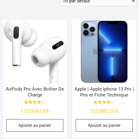
AirPods Pro Avec Boîtier De
Apple | Apple Iphone 13 Pro |
Charge
Prix et Fiche Technique
Note
Note
173.000
CFA
535.000
CFA
4.25
4.29
sur 5
sur 5
Ajouter au panier
Ajouter au panier