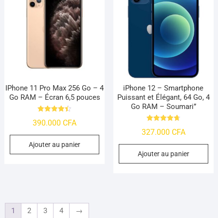
IPhone 11 Pro Max 256 Go – 4
iPhone 12 – Smartphone
Go RAM – Écran 6,5 pouces
Puissant et Élégant, 64 Go, 4
Go RAM – Soumari”
Note
390.000
CFA
4.45
Note
sur 5
327.000
CFA
4.74
sur 5
Ajouter au panier
Ajouter au panier
1
2
3
4
→