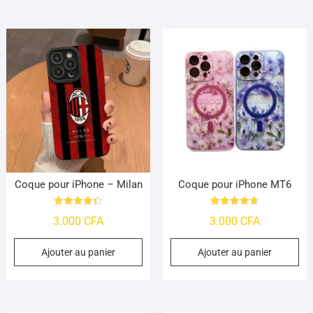
Coque pour iPhone – Milan
Coque pour iPhone MT6
Note
Note
3.000
CFA
3.000
CFA
4.39
4.78
sur 5
sur 5
Ajouter au panier
Ajouter au panier