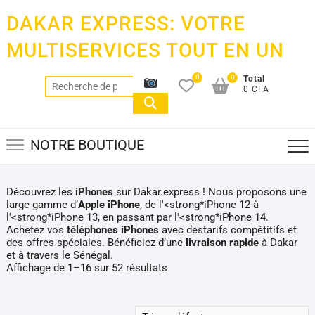
Skip
DAKAR EXPRESS: VOTRE
to
content
MULTISERVICES TOUT EN UN
0
0
Total
Recherche
0 CFA
pour :
NOTRE BOUTIQUE
Découvrez les
iPhones
sur Dakar.express ! Nous proposons une
large gamme d’
Apple iPhone
, de l'<strong*iPhone 12 à
l'<strong*iPhone 13, en passant par l'<strong*iPhone 14.
Achetez vos
téléphones iPhones
avec destarifs compétitifs et
des offres spéciales. Bénéficiez d’une
livraison rapide
à Dakar
et à travers le Sénégal.
Affichage de 1–16 sur 52 résultats