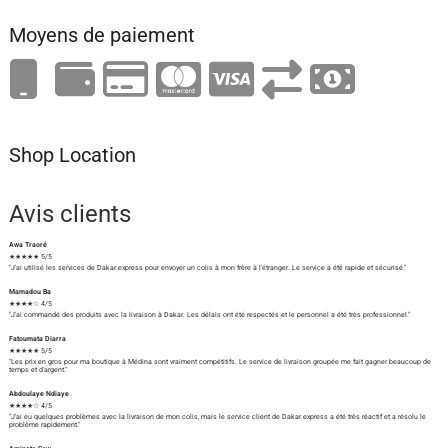
Moyens de paiement
Shop Location
Avis clients
Awa Traoré
★★★★★ 5/5
"J'ai utilisé les services de Dakar.express pour envoyer un colis à mon frère à l'étranger. Le service a été rapide et sécurisé."
Mamadou Ba
★★★★☆ 4/5
"J'ai commandé des produits avec la livraison à Dakar. Les délais ont été respectés et le personnel a été très professionnel."
Fatoumata Diarra
★★★★★ 5/5
"Les prix en gros pour ma boutique à Médina sont vraiment compétitifs. Le service de livraison groupée me fait gagner beaucoup de
temps et d'argent."
Abdoulaye Ndiaye
★★★★☆ 4/5
"J'ai eu quelques problèmes avec la livraison de mon colis, mais le service client de Dakar.express a été très réactif et a résolu le
problème rapidement."