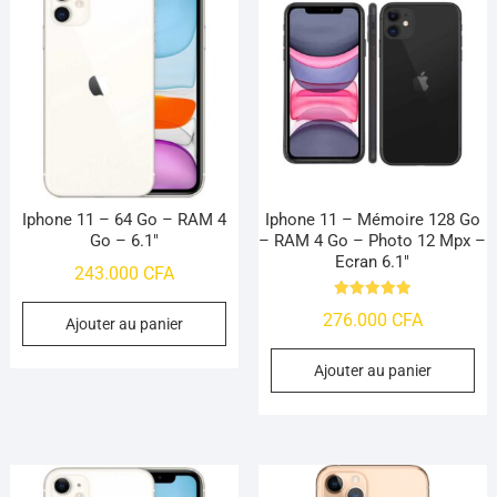
Iphone 11 – 64 Go – RAM 4
Iphone 11 – Mémoire 128 Go
Go – 6.1″
– RAM 4 Go – Photo 12 Mpx –
Ecran 6.1″
243.000
CFA
Note
276.000
CFA
4.95
Ajouter au panier
sur 5
Ajouter au panier