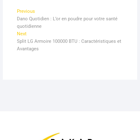
Navigation
Previous
Previous
post:
Dano Quotidien : L’or en poudre pour votre santé
de
quotidienne
l’article
Next
Next
post:
Split LG Armoire 100000 BTU : Caractéristiques et
Avantages