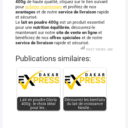
400g
de haute qualité, cliquez sur le lien suivant
pour
acheter maintenant
et profitez de nos
avantages
et de notre
service de livraison
rapide
et sécurisé.
Le
lait en poudre 400g
est un produit essentiel
pour une
nutrition équilibrée
, découvrez-le
maintenant sur notre
site de vente en ligne
et
bénéficiez de nos
offres spéciales
et de notre
service de livraison
rapide et sécurisé.
POST VIEWS:
380
Publications similaires:
Lait en poudre Gloria
Découvrez les bienfaits
400g : le choix idéal
du lait de croissance
pour les…
Nestle…