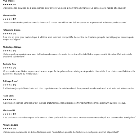
Awa Traoré
★★★★★ 5/5
"J'ai utilisé les services de Dakar.express pour envoyer un colis à mon frère à l'étranger. Le service a été rapide et sécurisé."
Mamadou Ba
★★★★☆ 4/5
"J'ai commandé des produits avec la livraison à Dakar. Les délais ont été respectés et le personnel a été très professionnel."
Fatoumata Diarra
★★★★★ 5/5
"Les prix en gros pour ma boutique à Médina sont vraiment compétitifs. Le service de livraison groupée me fait gagner beaucoup de
temps et d'argent."
Abdoulaye Ndiaye
★★★★☆ 4/5
"J'ai eu quelques problèmes avec la livraison de mon colis, mais le service client de Dakar.express a été très réactif et a résolu le
problème rapidement."
Aminata Sow
★★★★★ 5/5
"Commander avec Dakar.express est devenu super facile grâce à leur catalogue de produits diversifiés. Les photos sont fidèles et la
qualité est toujours au rendez-vous."
Rokhaya Diouf
★★★★☆ 4/5
"La livraison jusqu'à Saint-Louis est bien organisée avec le suivi en direct. Les promotions du week-end sont vraiment intéressantes."
Pape Seck
★★★★★ 5/5
"La livraison express vers Dakar est incluse gratuitement. Dakar.express offre vraiment un service premium qui vaut le coup."
Mariama Bâ
★★★★☆ 4/5
"Les produits sont authentiques et le service client parle wolof couramment. Le site est vraiment adapté aux besoins des Sénégalais."
Alioune Badara
★★★★★ 5/5
"J'ai reçu ma commande en 24h à Rufisque avec l'installation gratuite. Le technicien était professionnel et ponctuel."