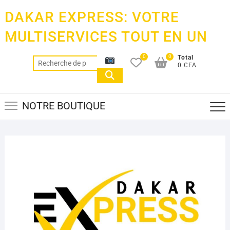
Skip
DAKAR EXPRESS: VOTRE
to
content
MULTISERVICES TOUT EN UN
0
0
Total
Recherche
0 CFA
pour :
NOTRE BOUTIQUE