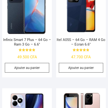
Infinix Smart 7 Plus – 64 Go –
Itel A05S – 64 Go – RAM 4 Go
Ram 3 Go – 6.6″
– Ecran 6.6″
Note
Note
49.500
CFA
47.700
CFA
4.9
4.9
sur 5
sur 5
Ajouter au panier
Ajouter au panier