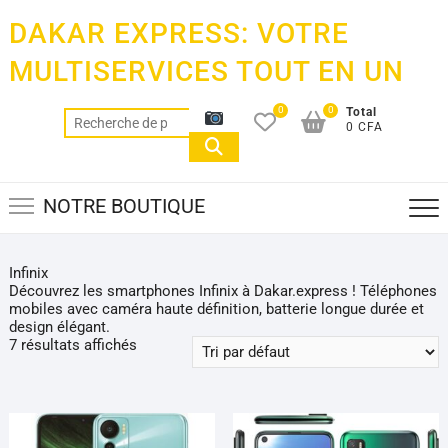
Skip
DAKAR EXPRESS: VOTRE
to
content
MULTISERVICES TOUT EN UN
0
0
Total
Recherche
0 CFA
pour :
NOTRE BOUTIQUE
Infinix
Découvrez les smartphones Infinix à Dakar.express ! Téléphones
mobiles avec caméra haute définition, batterie longue durée et
design élégant.
7 résultats affichés