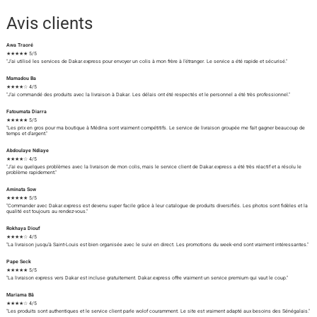
Avis clients
Awa Traoré
★★★★★ 5/5
"J'ai utilisé les services de Dakar.express pour envoyer un colis à mon frère à l'étranger. Le service a été rapide et sécurisé."
Mamadou Ba
★★★★☆ 4/5
"J'ai commandé des produits avec la livraison à Dakar. Les délais ont été respectés et le personnel a été très professionnel."
Fatoumata Diarra
★★★★★ 5/5
"Les prix en gros pour ma boutique à Médina sont vraiment compétitifs. Le service de livraison groupée me fait gagner beaucoup de
temps et d'argent."
Abdoulaye Ndiaye
★★★★☆ 4/5
"J'ai eu quelques problèmes avec la livraison de mon colis, mais le service client de Dakar.express a été très réactif et a résolu le
problème rapidement."
Aminata Sow
★★★★★ 5/5
"Commander avec Dakar.express est devenu super facile grâce à leur catalogue de produits diversifiés. Les photos sont fidèles et la
qualité est toujours au rendez-vous."
Rokhaya Diouf
★★★★☆ 4/5
"La livraison jusqu'à Saint-Louis est bien organisée avec le suivi en direct. Les promotions du week-end sont vraiment intéressantes."
Pape Seck
★★★★★ 5/5
"La livraison express vers Dakar est incluse gratuitement. Dakar.express offre vraiment un service premium qui vaut le coup."
Mariama Bâ
★★★★☆ 4/5
"Les produits sont authentiques et le service client parle wolof couramment. Le site est vraiment adapté aux besoins des Sénégalais."