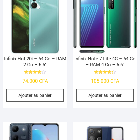
Infinix Hot 20i – 64 Go – RAM
Infinix Note 7 Lite 4G – 64 Go
2 Go – 6.6″
– RAM 4 Go – 6.6″
Note
Note
74.000
CFA
105.000
CFA
4.09
4.41
sur 5
sur 5
Ajouter au panier
Ajouter au panier