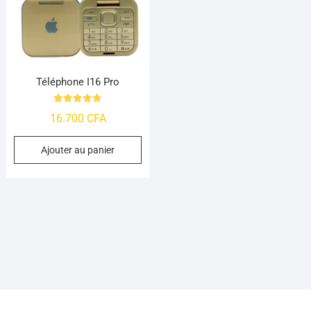
Téléphone I16 Pro
Note
16.700
CFA
4.76
sur 5
Ajouter au panier