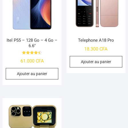
Itel P55 – 128 Go – 4 Go –
Telephone A18 Pro
6.6″
18.300
CFA
Note
61.000
CFA
4.45
Ajouter au panier
sur 5
Ajouter au panier