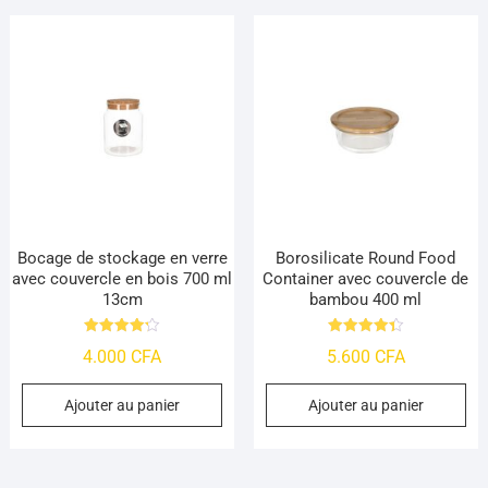
Bocage de stockage en verre
Borosilicate Round Food
avec couvercle en bois 700 ml
Container avec couvercle de
13cm
bambou 400 ml
Note
Note
4.000
CFA
5.600
CFA
4.23
4.41
sur 5
sur 5
Ajouter au panier
Ajouter au panier