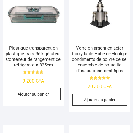
Plastique transparent en
Verre en argent en acier
plastique frais Réfrigérateur
inoxydable Huile de vinaigre
Conteneur de rangement de
condiments de poivre de sel
réfrigérateur 325cm
ensemble de bouteille
d’assaisonnement 5pcs
Note
9.200
CFA
4.84
Note
sur 5
20.300
CFA
4.95
sur 5
Ajouter au panier
Ajouter au panier