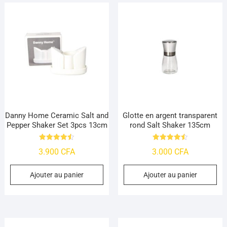
Danny Home Ceramic Salt and
Glotte en argent transparent
Pepper Shaker Set 3pcs 13cm
rond Salt Shaker 135cm
Note
Note
3.900
CFA
3.000
CFA
4.48
4.55
sur 5
sur 5
Ajouter au panier
Ajouter au panier