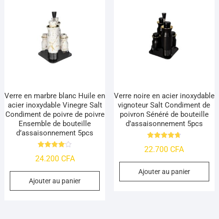
Verre en marbre blanc Huile en
Verre noire en acier inoxydable
acier inoxydable Vinegre Salt
vignoteur Salt Condiment de
Condiment de poivre de poivre
poivron Sénéré de bouteille
Ensemble de bouteille
d’assaisonnement 5pcs
d’assaisonnement 5pcs
Note
22.700
CFA
4.76
Note
sur 5
24.200
CFA
4.09
sur 5
Ajouter au panier
Ajouter au panier