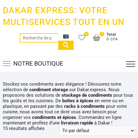
Skip
DAKAR EXPRESS: VOTRE
to
content
MULTISERVICES TOUT EN UN
0
0
Total
Recherche
0 CFA
pour :
NOTRE BOUTIQUE
Stockez vos condiments avec élégance ! Découvrez notre
sélection de
condiment storage
sur Dakar.express. Nous
proposons des solutions de
stockage de condiments
pour tous
les goûts et les cuisines. De
boîtes à épices
en verre ou en
plastique, en passant par des
racks à condiments
pour votre
cuisine, nous avons tout ce dont vous avez besoin pour
organiser vos
condiments et épices
. Commandez en ligne
maintenant et profitez d’une
livraison rapide
à Dakar !
15 résultats affichés