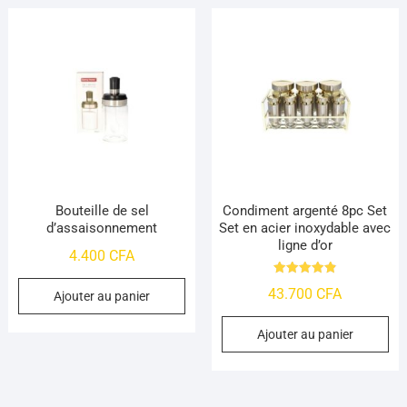
Bouteille de sel
Condiment argenté 8pc Set
d’assaisonnement
Set en acier inoxydable avec
ligne d’or
4.400
CFA
Note
43.700
CFA
4.9
Ajouter au panier
sur 5
Ajouter au panier