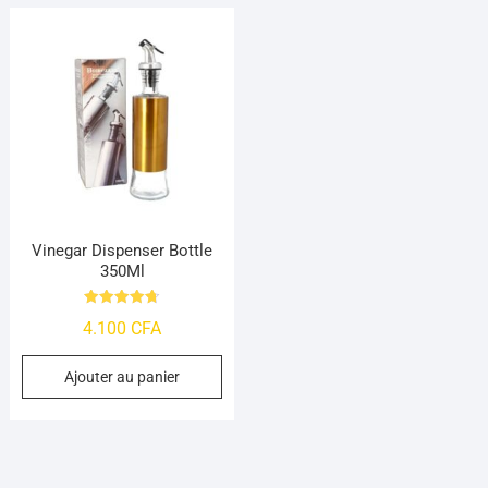
Vinegar Dispenser Bottle
350Ml
Note
4.100
CFA
4.7
sur 5
Ajouter au panier