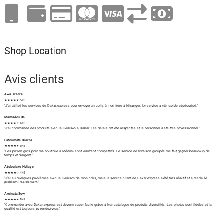
Shop Location
Avis clients
Awa Traoré
★★★★★ 5/5
"J'ai utilisé les services de Dakar.express pour envoyer un colis à mon frère à l'étranger. Le service a été rapide et sécurisé."
Mamadou Ba
★★★★☆ 4/5
"J'ai commandé des produits avec la livraison à Dakar. Les délais ont été respectés et le personnel a été très professionnel."
Fatoumata Diarra
★★★★★ 5/5
"Les prix en gros pour ma boutique à Médina sont vraiment compétitifs. Le service de livraison groupée me fait gagner beaucoup de
temps et d'argent."
Abdoulaye Ndiaye
★★★★☆ 4/5
"J'ai eu quelques problèmes avec la livraison de mon colis, mais le service client de Dakar.express a été très réactif et a résolu le
problème rapidement."
Aminata Sow
★★★★★ 5/5
"Commander avec Dakar.express est devenu super facile grâce à leur catalogue de produits diversifiés. Les photos sont fidèles et la
qualité est toujours au rendez-vous."