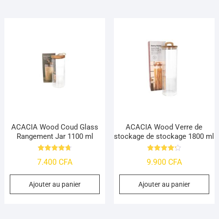
ACACIA Wood Coud Glass
ACACIA Wood Verre de
Rangement Jar 1100 ml
stockage de stockage 1800 ml
Note
Note
7.400
CFA
9.900
CFA
4.73
4.25
sur 5
sur 5
Ajouter au panier
Ajouter au panier