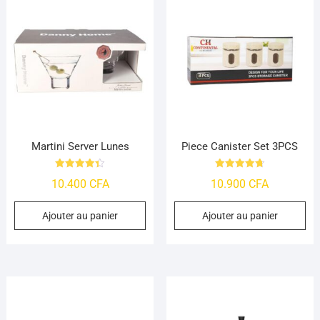
Martini Server Lunes
Piece Canister Set 3PCS
Note
Note
10.400
CFA
10.900
CFA
4.39
4.76
sur 5
sur 5
Ajouter au panier
Ajouter au panier