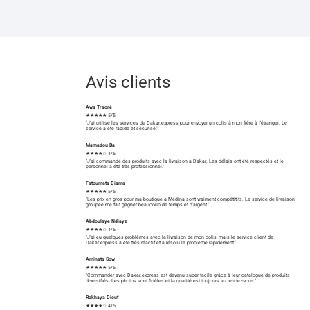
Avis clients
Awa Traoré
★★★★★ 5/5
"J'ai utilisé les services de Dakar.express pour envoyer un colis à mon frère à l'étranger. Le
service a été rapide et sécurisé."
Mamadou Ba
★★★★☆ 4/5
"J'ai commandé des produits avec la livraison à Dakar. Les délais ont été respectés et le
personnel a été très professionnel."
Fatoumata Diarra
★★★★★ 5/5
"Les prix en gros pour ma boutique à Médina sont vraiment compétitifs. Le service de livraison
groupée me fait gagner beaucoup de temps et d'argent."
Abdoulaye Ndiaye
★★★★☆ 4/5
"J'ai eu quelques problèmes avec la livraison de mon colis, mais le service client de
Dakar.express a été très réactif et a résolu le problème rapidement."
Aminata Sow
★★★★★ 5/5
"Commander avec Dakar.express est devenu super facile grâce à leur catalogue de produits
diversifiés. Les photos sont fidèles et la qualité est toujours au rendez-vous."
Rokhaya Diouf
★★★★☆ 4/5