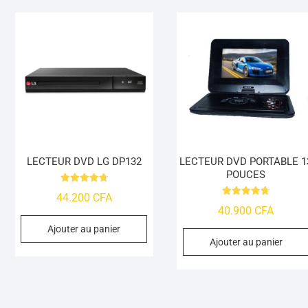
LECTEUR DVD LG DP132
LECTEUR DVD PORTABLE 1
POUCES
Note
44.200
CFA
4.78
Note
sur 5
40.900
CFA
4.74
sur 5
Ajouter au panier
Ajouter au panier