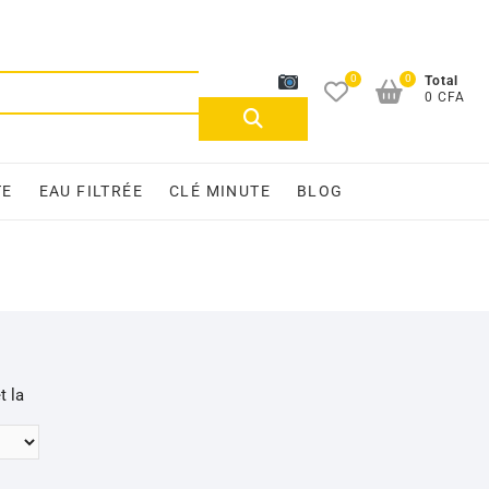
0
0
Recherche
Total
0 CFA
pour :
TE
EAU FILTRÉE
CLÉ MINUTE
BLOG
t la