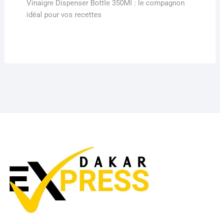
post:
Vinaigre Dispenser Bottle 350Ml : le compagnon
idéal pour vos recettes