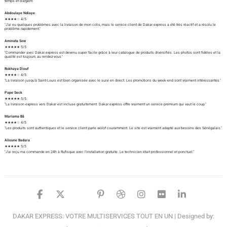
temps et d'argent."
Abdoulaye Ndiaye
★★★★☆ 4/5
"J'ai eu quelques problèmes avec la livraison de mon colis, mais le service client de Dakar.express a été très réactif et a résolu le
problème rapidement."
Aminata Sow
★★★★★ 5/5
"Commander avec Dakar.express est devenu super facile grâce à leur catalogue de produits diversifiés. Les photos sont fidèles et la
qualité est toujours au rendez-vous."
Rokhaya Diouf
★★★★☆ 4/5
"La livraison jusqu'à Saint-Louis est bien organisée avec le suivi en direct. Les promotions du week-end sont vraiment intéressantes."
Pape Seck
★★★★★ 5/5
"La livraison express vers Dakar est incluse gratuitement. Dakar.express offre vraiment un service premium qui vaut le coup."
Mariama Bâ
★★★★☆ 4/5
"Les produits sont authentiques et le service client parle wolof couramment. Le site est vraiment adapté aux besoins des Sénégalais."
Alioune Badara
★★★★★ 5/5
"J'ai reçu ma commande en 24h à Rufisque avec l'installation gratuite. Le technicien était professionnel et ponctuel."
facebook
twitter
google
pinterest
dribbble
instagram
flickr
linked
DAKAR EXPRESS: VOTRE MULTISERVICES TOUT EN UN
| Designed by: