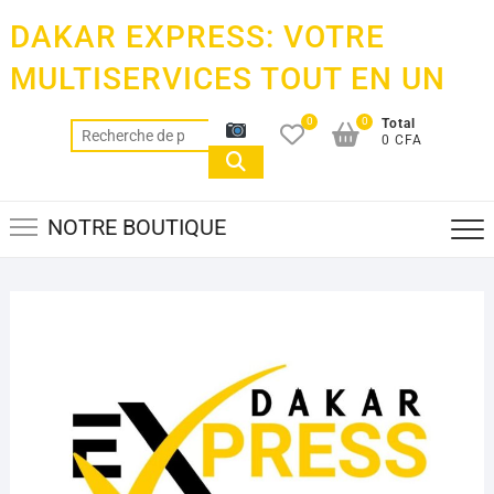
Skip
DAKAR EXPRESS: VOTRE
to
content
MULTISERVICES TOUT EN UN
0
0
Total
Recherche
0 CFA
pour :
NOTRE BOUTIQUE