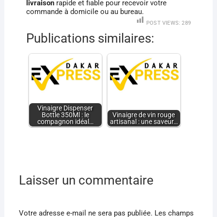
livraison
rapide et fiable pour recevoir votre
commande à domicile ou au bureau.
POST VIEWS:
289
Publications similaires:
Vinaigre Dispenser
Bottle 350Ml : le
Vinaigre de vin rouge
compagnon idéal…
artisanal : une saveur…
Laisser un commentaire
Votre adresse e-mail ne sera pas publiée.
Les champs