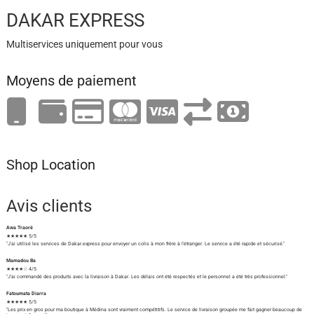
DAKAR EXPRESS
Multiservices uniquement pour vous
Moyens de paiement
Shop Location
Avis clients
Awa Traoré
★★★★★ 5/5
"J'ai utilisé les services de Dakar.express pour envoyer un colis à mon frère à l'étranger. Le service a été rapide et sécurisé."
Mamadou Ba
★★★★☆ 4/5
"J'ai commandé des produits avec la livraison à Dakar. Les délais ont été respectés et le personnel a été très professionnel."
Fatoumata Diarra
★★★★★ 5/5
"Les prix en gros pour ma boutique à Médina sont vraiment compétitifs. Le service de livraison groupée me fait gagner beaucoup de