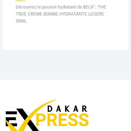
Next
post:
Découvrez le pouvoir hydratant de BELIF : THE
TRUE CREME BOMBE HYDRATANTE LEGERE
50ML