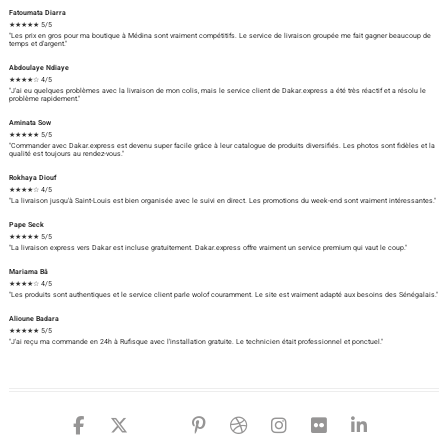
Fatoumata Diarra
★★★★★ 5/5
"Les prix en gros pour ma boutique à Médina sont vraiment compétitifs. Le service de livraison groupée me fait gagner beaucoup de
temps et d'argent."
Abdoulaye Ndiaye
★★★★☆ 4/5
"J'ai eu quelques problèmes avec la livraison de mon colis, mais le service client de Dakar.express a été très réactif et a résolu le
problème rapidement."
Aminata Sow
★★★★★ 5/5
"Commander avec Dakar.express est devenu super facile grâce à leur catalogue de produits diversifiés. Les photos sont fidèles et la
qualité est toujours au rendez-vous."
Rokhaya Diouf
★★★★☆ 4/5
"La livraison jusqu'à Saint-Louis est bien organisée avec le suivi en direct. Les promotions du week-end sont vraiment intéressantes."
Pape Seck
★★★★★ 5/5
"La livraison express vers Dakar est incluse gratuitement. Dakar.express offre vraiment un service premium qui vaut le coup."
Mariama Bâ
★★★★☆ 4/5
"Les produits sont authentiques et le service client parle wolof couramment. Le site est vraiment adapté aux besoins des Sénégalais."
Alioune Badara
★★★★★ 5/5
"J'ai reçu ma commande en 24h à Rufisque avec l'installation gratuite. Le technicien était professionnel et ponctuel."
facebook
twitter
google
pinterest
dribbble
instagram
flickr
linked