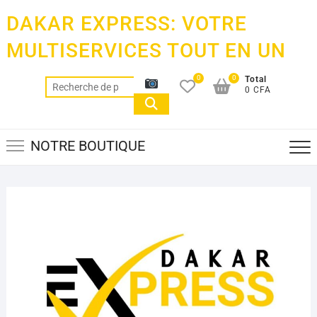
Skip
DAKAR EXPRESS: VOTRE
to
content
MULTISERVICES TOUT EN UN
0
0
Total
Recherche
0 CFA
pour :
NOTRE BOUTIQUE