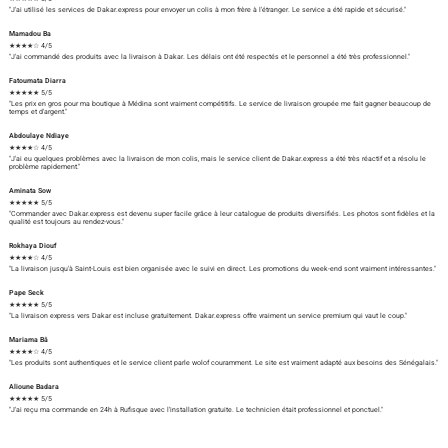
"J'ai utilisé les services de Dakar.express pour envoyer un colis à mon frère à l'étranger. Le service a été rapide et sécurisé."
Mamadou Ba
★★★★☆ 4/5
"J'ai commandé des produits avec la livraison à Dakar. Les délais ont été respectés et le personnel a été très professionnel."
Fatoumata Diarra
★★★★★ 5/5
"Les prix en gros pour ma boutique à Médina sont vraiment compétitifs. Le service de livraison groupée me fait gagner beaucoup de
temps et d'argent."
Abdoulaye Ndiaye
★★★★☆ 4/5
"J'ai eu quelques problèmes avec la livraison de mon colis, mais le service client de Dakar.express a été très réactif et a résolu le
problème rapidement."
Aminata Sow
★★★★★ 5/5
"Commander avec Dakar.express est devenu super facile grâce à leur catalogue de produits diversifiés. Les photos sont fidèles et la
qualité est toujours au rendez-vous."
Rokhaya Diouf
★★★★☆ 4/5
"La livraison jusqu'à Saint-Louis est bien organisée avec le suivi en direct. Les promotions du week-end sont vraiment intéressantes."
Pape Seck
★★★★★ 5/5
"La livraison express vers Dakar est incluse gratuitement. Dakar.express offre vraiment un service premium qui vaut le coup."
Mariama Bâ
★★★★☆ 4/5
"Les produits sont authentiques et le service client parle wolof couramment. Le site est vraiment adapté aux besoins des Sénégalais."
Alioune Badara
★★★★★ 5/5
"J'ai reçu ma commande en 24h à Rufisque avec l'installation gratuite. Le technicien était professionnel et ponctuel."