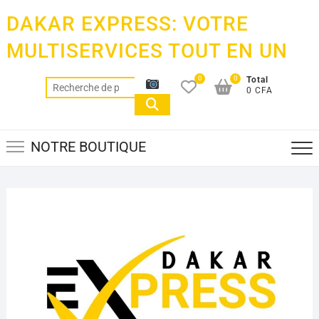
Skip
DAKAR EXPRESS: VOTRE
to
content
MULTISERVICES TOUT EN UN
0
0
Total
Recherche
0 CFA
pour :
NOTRE BOUTIQUE