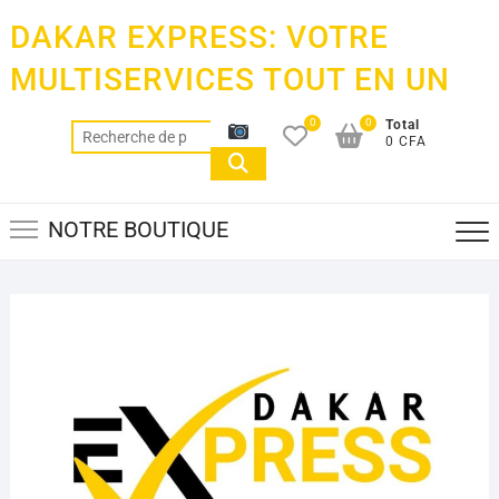
Skip
DAKAR EXPRESS: VOTRE
to
content
MULTISERVICES TOUT EN UN
0
0
Total
Recherche
0 CFA
pour :
NOTRE BOUTIQUE