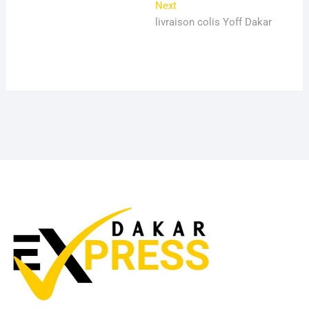
Next
Next
l’article
post:
livraison colis Yoff Dakar