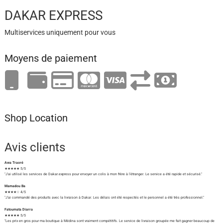
DAKAR EXPRESS
Multiservices uniquement pour vous
Moyens de paiement
Shop Location
Avis clients
Awa Traoré
★★★★★ 5/5
"J'ai utilisé les services de Dakar.express pour envoyer un colis à mon frère à l'étranger. Le service a été rapide et sécurisé."
Mamadou Ba
★★★★☆ 4/5
"J'ai commandé des produits avec la livraison à Dakar. Les délais ont été respectés et le personnel a été très professionnel."
Fatoumata Diarra
★★★★★ 5/5
"Les prix en gros pour ma boutique à Médina sont vraiment compétitifs. Le service de livraison groupée me fait gagner beaucoup de