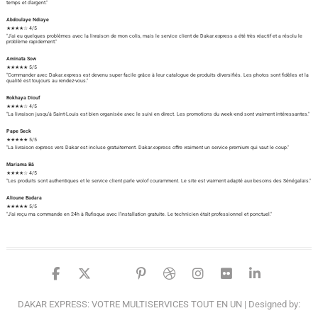
temps et d'argent."
Abdoulaye Ndiaye
★★★★☆ 4/5
"J'ai eu quelques problèmes avec la livraison de mon colis, mais le service client de Dakar.express a été très réactif et a résolu le
problème rapidement."
Aminata Sow
★★★★★ 5/5
"Commander avec Dakar.express est devenu super facile grâce à leur catalogue de produits diversifiés. Les photos sont fidèles et la
qualité est toujours au rendez-vous."
Rokhaya Diouf
★★★★☆ 4/5
"La livraison jusqu'à Saint-Louis est bien organisée avec le suivi en direct. Les promotions du week-end sont vraiment intéressantes."
Pape Seck
★★★★★ 5/5
"La livraison express vers Dakar est incluse gratuitement. Dakar.express offre vraiment un service premium qui vaut le coup."
Mariama Bâ
★★★★☆ 4/5
"Les produits sont authentiques et le service client parle wolof couramment. Le site est vraiment adapté aux besoins des Sénégalais."
Alioune Badara
★★★★★ 5/5
"J'ai reçu ma commande en 24h à Rufisque avec l'installation gratuite. Le technicien était professionnel et ponctuel."
facebook
twitter
google
pinterest
dribbble
instagram
flickr
linked
DAKAR EXPRESS: VOTRE MULTISERVICES TOUT EN UN
| Designed by: