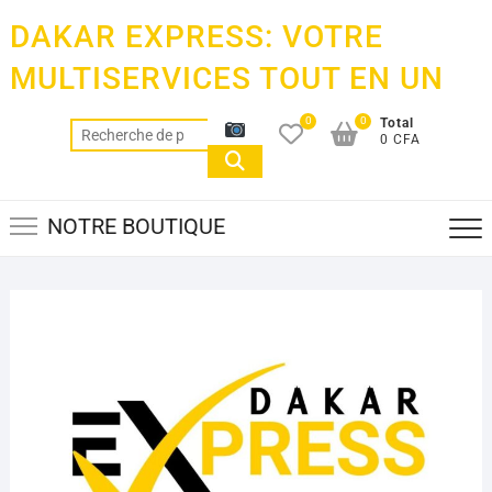
Skip
DAKAR EXPRESS: VOTRE
to
content
MULTISERVICES TOUT EN UN
0
0
Total
Recherche
0 CFA
pour :
NOTRE BOUTIQUE