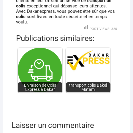
clients en leur offrant un service de
transport de
colis
exceptionnel qui dépasse leurs attentes.
Avec Dakar.express, vous pouvez être sûr que vos
colis
sont livrés en toute sécurité et en temps
voulu.
POST VIEWS:
380
Publications similaires:
Livraison de Colis
transport colis Bakel
Express à Dakar
Matam
Laisser un commentaire