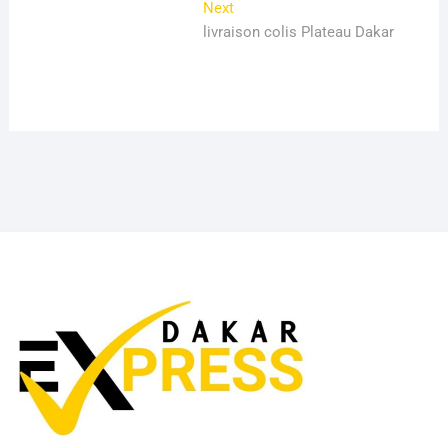
Next
Next
l’article
post:
livraison colis Plateau Dakar