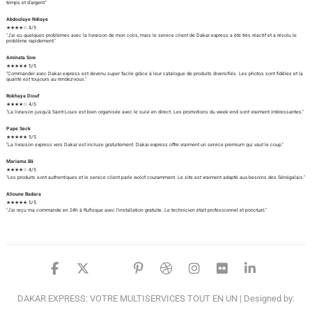
temps et d'argent."
Abdoulaye Ndiaye
★★★★☆ 4/5
"J'ai eu quelques problèmes avec la livraison de mon colis, mais le service client de Dakar.express a été très réactif et a résolu le
problème rapidement."
Aminata Sow
★★★★★ 5/5
"Commander avec Dakar.express est devenu super facile grâce à leur catalogue de produits diversifiés. Les photos sont fidèles et la
qualité est toujours au rendez-vous."
Rokhaya Diouf
★★★★☆ 4/5
"La livraison jusqu'à Saint-Louis est bien organisée avec le suivi en direct. Les promotions du week-end sont vraiment intéressantes."
Pape Seck
★★★★★ 5/5
"La livraison express vers Dakar est incluse gratuitement. Dakar.express offre vraiment un service premium qui vaut le coup."
Mariama Bâ
★★★★☆ 4/5
"Les produits sont authentiques et le service client parle wolof couramment. Le site est vraiment adapté aux besoins des Sénégalais."
Alioune Badara
★★★★★ 5/5
"J'ai reçu ma commande en 24h à Rufisque avec l'installation gratuite. Le technicien était professionnel et ponctuel."
facebook
twitter
google
pinterest
dribbble
instagram
flickr
linked
DAKAR EXPRESS: VOTRE MULTISERVICES TOUT EN UN
| Designed by: