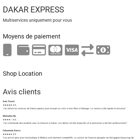
DAKAR EXPRESS
Multiservices uniquement pour vous
Moyens de paiement
Shop Location
Avis clients
Awa Traoré
★★★★★ 5/5
"J'ai utilisé les services de Dakar.express pour envoyer un colis à mon frère à l'étranger. Le service a été rapide et sécurisé."
Mamadou Ba
★★★★☆ 4/5
"J'ai commandé des produits avec la livraison à Dakar. Les délais ont été respectés et le personnel a été très professionnel."
Fatoumata Diarra
★★★★★ 5/5
"Les prix en gros pour ma boutique à Médina sont vraiment compétitifs. Le service de livraison groupée me fait gagner beaucoup de