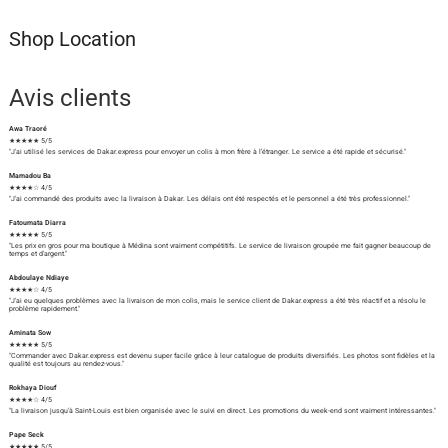
Shop Location
Avis clients
Awa Traoré
★★★★★ 5/5
"J'ai utilisé les services de Dakar.express pour envoyer un colis à mon frère à l'étranger. Le service a été rapide et sécurisé."
Mamadou Ba
★★★★☆ 4/5
"J'ai commandé des produits avec la livraison à Dakar. Les délais ont été respectés et le personnel a été très professionnel."
Fatoumata Diarra
★★★★★ 5/5
"Les prix en gros pour ma boutique à Médina sont vraiment compétitifs. Le service de livraison groupée me fait gagner beaucoup de
temps et d'argent."
Abdoulaye Ndiaye
★★★★☆ 4/5
"J'ai eu quelques problèmes avec la livraison de mon colis, mais le service client de Dakar.express a été très réactif et a résolu le
problème rapidement."
Aminata Sow
★★★★★ 5/5
"Commander avec Dakar.express est devenu super facile grâce à leur catalogue de produits diversifiés. Les photos sont fidèles et la
qualité est toujours au rendez-vous."
Rokhaya Diouf
★★★★☆ 4/5
"La livraison jusqu'à Saint-Louis est bien organisée avec le suivi en direct. Les promotions du week-end sont vraiment intéressantes."
Pape Seck
★★★★★ 5/5