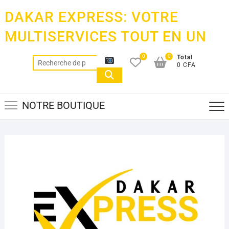
Skip
DAKAR EXPRESS: VOTRE
to
content
MULTISERVICES TOUT EN UN
0
0
Total
Recherche
0 CFA
pour :
NOTRE BOUTIQUE