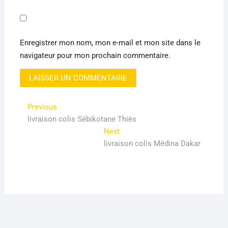
Enregistrer mon nom, mon e-mail et mon site dans le
navigateur pour mon prochain commentaire.
Navigation
Previous
Previous
post:
livraison colis Sébikotane Thiès
de
Next
Next
l’article
post:
livraison colis Médina Dakar