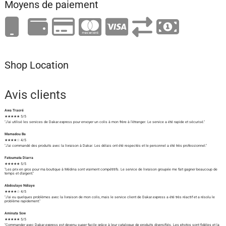
Moyens de paiement
Shop Location
Avis clients
Awa Traoré
★★★★★ 5/5
"J'ai utilisé les services de Dakar.express pour envoyer un colis à mon frère à l'étranger. Le service a été rapide et sécurisé."
Mamadou Ba
★★★★☆ 4/5
"J'ai commandé des produits avec la livraison à Dakar. Les délais ont été respectés et le personnel a été très professionnel."
Fatoumata Diarra
★★★★★ 5/5
"Les prix en gros pour ma boutique à Médina sont vraiment compétitifs. Le service de livraison groupée me fait gagner beaucoup de
temps et d'argent."
Abdoulaye Ndiaye
★★★★☆ 4/5
"J'ai eu quelques problèmes avec la livraison de mon colis, mais le service client de Dakar.express a été très réactif et a résolu le
problème rapidement."
Aminata Sow
★★★★★ 5/5
"Commander avec Dakar.express est devenu super facile grâce à leur catalogue de produits diversifiés. Les photos sont fidèles et la