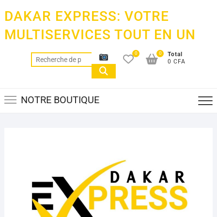
Skip
DAKAR EXPRESS: VOTRE
to
content
MULTISERVICES TOUT EN UN
0
0
Total
Recherche
0 CFA
pour :
NOTRE BOUTIQUE