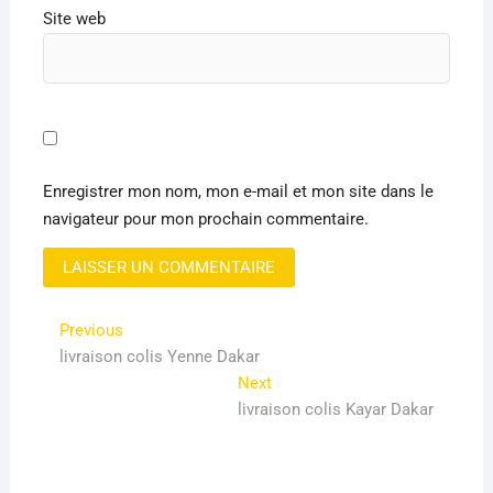
Site web
Enregistrer mon nom, mon e-mail et mon site dans le
navigateur pour mon prochain commentaire.
Navigation
Previous
Previous
post:
livraison colis Yenne Dakar
de
Next
Next
l’article
post:
livraison colis Kayar Dakar