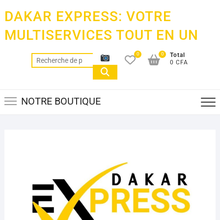
Skip
DAKAR EXPRESS: VOTRE
to
content
MULTISERVICES TOUT EN UN
0
0
Total
Recherche
0 CFA
pour :
NOTRE BOUTIQUE