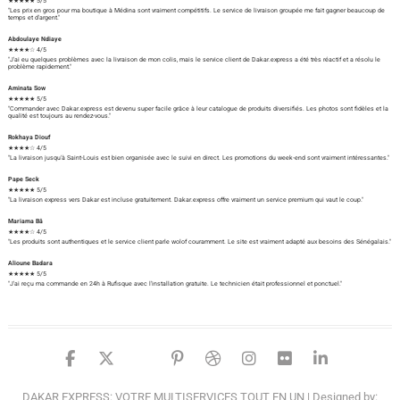
★★★★★ 5/5
"Les prix en gros pour ma boutique à Médina sont vraiment compétitifs. Le service de livraison groupée me fait gagner beaucoup de
temps et d'argent."
Abdoulaye Ndiaye
★★★★☆ 4/5
"J'ai eu quelques problèmes avec la livraison de mon colis, mais le service client de Dakar.express a été très réactif et a résolu le
problème rapidement."
Aminata Sow
★★★★★ 5/5
"Commander avec Dakar.express est devenu super facile grâce à leur catalogue de produits diversifiés. Les photos sont fidèles et la
qualité est toujours au rendez-vous."
Rokhaya Diouf
★★★★☆ 4/5
"La livraison jusqu'à Saint-Louis est bien organisée avec le suivi en direct. Les promotions du week-end sont vraiment intéressantes."
Pape Seck
★★★★★ 5/5
"La livraison express vers Dakar est incluse gratuitement. Dakar.express offre vraiment un service premium qui vaut le coup."
Mariama Bâ
★★★★☆ 4/5
"Les produits sont authentiques et le service client parle wolof couramment. Le site est vraiment adapté aux besoins des Sénégalais."
Alioune Badara
★★★★★ 5/5
"J'ai reçu ma commande en 24h à Rufisque avec l'installation gratuite. Le technicien était professionnel et ponctuel."
facebook
twitter
google
pinterest
dribbble
instagram
flickr
linked
DAKAR EXPRESS: VOTRE MULTISERVICES TOUT EN UN
| Designed by: