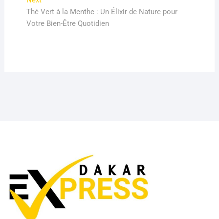
Next
post:
Thé Vert à la Menthe : Un Élixir de Nature pour
Votre Bien-Être Quotidien