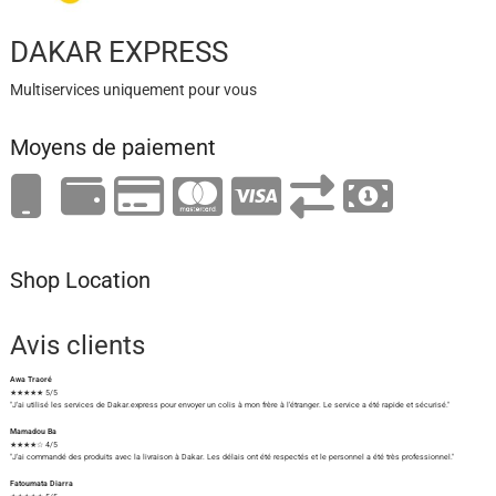
DAKAR EXPRESS
Multiservices uniquement pour vous
Moyens de paiement
Shop Location
Avis clients
Awa Traoré
★★★★★ 5/5
"J'ai utilisé les services de Dakar.express pour envoyer un colis à mon frère à l'étranger. Le service a été rapide et sécurisé."
Mamadou Ba
★★★★☆ 4/5
"J'ai commandé des produits avec la livraison à Dakar. Les délais ont été respectés et le personnel a été très professionnel."
Fatoumata Diarra