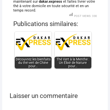
maintenant sur
dakar.express
et faites livrer votre
thé à votre domicile en toute sécurité et en un
temps record.
POST VIEWS:
330
Publications similaires:
Découvrez les bienfaits
Thé Vert à la Menthe :
du thé vert de Chine
Un Élixir de Nature
pour…
pour…
Laisser un commentaire