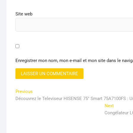
Site web
Enregistrer mon nom, mon e-mail et mon site dans le navi
Navigation
Previous
Previous
post:
Découvrez le Televiseur HISENSE 75″ Smart 75A7100FS : Un
de
Next
Next
l’article
post:
Congélateur L