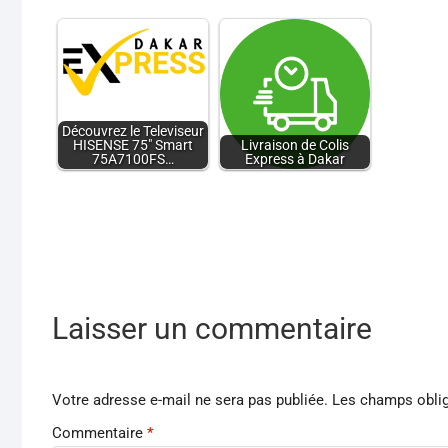
Découvrez le Televiseur
HISENSE 75" Smart
Livraison de Colis
75A7100FS…
Express à Dakar
Laisser un commentaire
Votre adresse e-mail ne sera pas publiée.
Les champs oblig
Commentaire
*