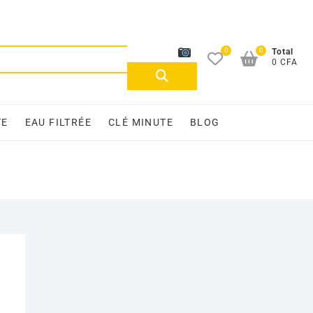
0
0
Recherche
Total
0 CFA
pour :
TE
EAU FILTRÉE
CLÉ MINUTE
BLOG