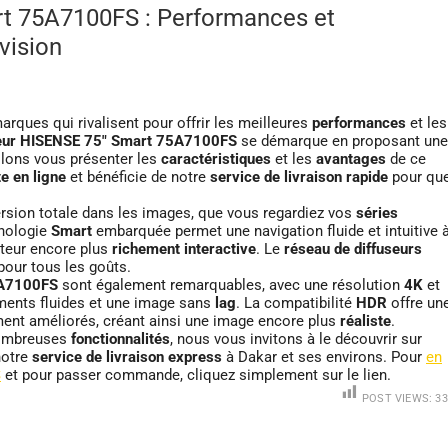
rt 75A7100FS : Performances et
vision
ques qui rivalisent pour offrir les meilleures
performances
et les
seur HISENSE 75″ Smart 75A7100FS
se démarque en proposant une
allons vous présenter les
caractéristiques
et les
avantages
de ce
te en ligne
et bénéficie de notre
service de livraison rapide
pour qu
sion totale dans les images, que vous regardiez vos
séries
hnologie
Smart
embarquée permet une navigation fluide et intuitive 
sateur encore plus
richement interactive
. Le
réseau de
diffuseurs
our tous les goûts.
5A7100FS
sont également remarquables, avec une résolution
4K
et
ments fluides et une image sans
lag
. La compatibilité
HDR
offre un
ent améliorés, créant ainsi une image encore plus
réaliste
.
nombreuses
fonctionnalités
, nous vous invitons à le découvrir sur
notre
service de livraison express
à Dakar et ses environs. Pour
en
S
et pour passer commande, cliquez simplement sur le lien.
POST VIEWS:
33