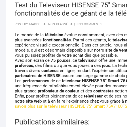
Test du Televiseur HISENSE 75″ Sma
fonctionnalités de ce géant de la télé
POST BY
MAODO
NON CLASSÉ
NO COMMENTS
Le monde de la
télévision
évolue constamment, avec des mar
plus avancées
fonctionnalités
. Parmi ces géants, le
televi
expérience visuelle exceptionnelle. Dans cet article, nous 
modèle, qui est désormais disponible sur notre
site de ven
vous puissiez profiter de votre achat dès que possible.
Avec son écran de
75 pouces
, ce
televiseur
offre une immer
préférées
, des
films
ou que vous jouiez à des
jeux
. La tec
travers divers
contenus
en ligne, rendant l’expérience utili
partenaires de HISENSE
assure une large gamme de choix p
Les
performances
de ce
televiseur HISENSE 75″ Smart 7
une fréquence de rafraîchissement élevée pour des mouve
plus grande
profondeur de couleur
et des
contrastes
nettem
Enfin, pour profiter pleinement de ce
televiseur
et de ses 
notre
site web
et à en faire l’expérience chez vous grâce à 
savoir plus sur le televiseur HISENSE 75″ Smart 75A7100F
Publications similaires: