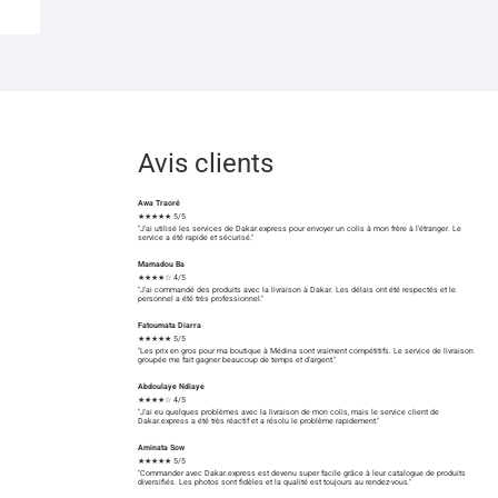
Avis clients
Awa Traoré
★★★★★ 5/5
"J'ai utilisé les services de Dakar.express pour envoyer un colis à mon frère à l'étranger. Le
service a été rapide et sécurisé."
Mamadou Ba
★★★★☆ 4/5
"J'ai commandé des produits avec la livraison à Dakar. Les délais ont été respectés et le
personnel a été très professionnel."
Fatoumata Diarra
★★★★★ 5/5
"Les prix en gros pour ma boutique à Médina sont vraiment compétitifs. Le service de livraison
groupée me fait gagner beaucoup de temps et d'argent."
Abdoulaye Ndiaye
★★★★☆ 4/5
"J'ai eu quelques problèmes avec la livraison de mon colis, mais le service client de
Dakar.express a été très réactif et a résolu le problème rapidement."
Aminata Sow
★★★★★ 5/5
"Commander avec Dakar.express est devenu super facile grâce à leur catalogue de produits
diversifiés. Les photos sont fidèles et la qualité est toujours au rendez-vous."