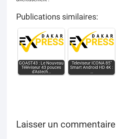
Publications similaires:
GOAST43 : Le Nouveau
Televiseur ICONA 85"
Téléviseur 43 pouces
Smart Android HD 4K :
d'Astech…
…
Laisser un commentaire