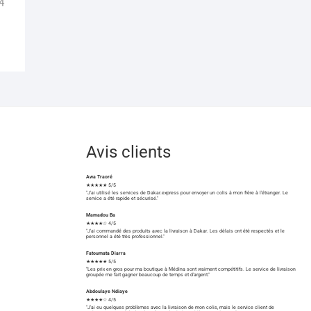
4
Avis clients
Awa Traoré
★★★★★ 5/5
"J'ai utilisé les services de Dakar.express pour envoyer un colis à mon frère à l'étranger. Le
service a été rapide et sécurisé."
Mamadou Ba
★★★★☆ 4/5
"J'ai commandé des produits avec la livraison à Dakar. Les délais ont été respectés et le
personnel a été très professionnel."
Fatoumata Diarra
★★★★★ 5/5
"Les prix en gros pour ma boutique à Médina sont vraiment compétitifs. Le service de livraison
groupée me fait gagner beaucoup de temps et d'argent."
Abdoulaye Ndiaye
★★★★☆ 4/5
"J'ai eu quelques problèmes avec la livraison de mon colis, mais le service client de