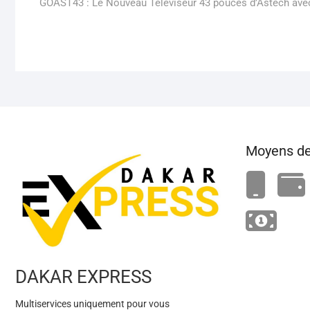
post:
GOAST43 : Le Nouveau Téléviseur 43 pouces d’Astech avec
Moyens de
DAKAR EXPRESS
Multiservices uniquement pour vous