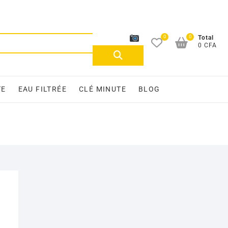
0
0
Recherche
Total
0 CFA
pour :
TE
EAU FILTRÉE
CLÉ MINUTE
BLOG