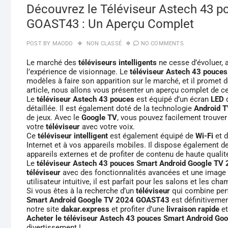
Découvrez le Téléviseur Astech 43 
GOAST43 : Un Aperçu Complet
POST BY
MAODO
NON CLASSÉ
NO COMMENTS
Le marché des
téléviseurs intelligents
ne cesse d’évoluer, 
l’expérience de visionnage. Le
téléviseur Astech 43 pouc
modèles à faire son apparition sur le marché, et il promet 
article, nous allons vous présenter un aperçu complet de c
Le
téléviseur Astech 43 pouces
est équipé d’un écran
LED
d
détaillée. Il est également doté de la technologie
Android 
de jeux. Avec le
Google TV
, vous pouvez facilement trouver
votre
téléviseur
avec votre voix.
Ce
téléviseur intelligent
est également équipé de
Wi-Fi
et 
Internet et à vos appareils mobiles. Il dispose également d
appareils externes et de profiter de contenu de haute qualit
Le
téléviseur Astech 43 pouces Smart Android Google T
téléviseur
avec des fonctionnalités avancées et une image d
utilisateur intuitive, il est parfait pour les salons et les cha
Si vous êtes à la recherche d’un
téléviseur
qui combine perf
Smart Android Google TV 2024 GOAST43
est définitiveme
notre site
dakar.express
et profiter d’une
livraison rapide
et
Acheter le téléviseur Astech 43 pouces Smart Android G
divertissement !