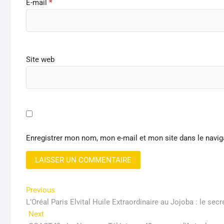
E-mail
*
Site web
Enregistrer mon nom, mon e-mail et mon site dans le navi
Navigation
Previous
Previous
post:
L’Oréal Paris Elvital Huile Extraordinaire au Jojoba : le sec
de
Next
Next
l’article