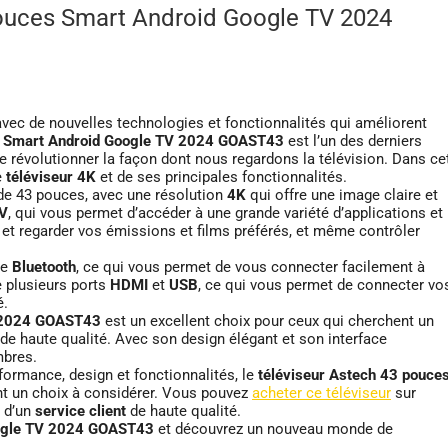
pouces Smart Android Google TV 2024
avec de nouvelles technologies et fonctionnalités qui améliorent
es Smart Android Google TV 2024 GOAST43
est l’un des derniers
de révolutionner la façon dont nous regardons la télévision. Dans ce
e
téléviseur 4K
et de ses principales fonctionnalités.
e 43 pouces, avec une résolution
4K
qui offre une image claire et
TV
, qui vous permet d’accéder à une grande variété d’applications et
 et regarder vos émissions et films préférés, et même contrôler
de
Bluetooth
, ce qui vous permet de vous connecter facilement à
e plusieurs ports
HDMI
et
USB
, ce qui vous permet de connecter vo
é.
V 2024 GOAST43
est un excellent choix pour ceux qui cherchent un
e haute qualité. Avec son design élégant et son interface
mbres.
ormance, design et fonctionnalités, le
téléviseur Astech 43 pouce
nt un choix à considérer. Vous pouvez
acheter ce téléviseur
sur
 d’un
service client
de haute qualité.
oogle TV 2024 GOAST43
et découvrez un nouveau monde de