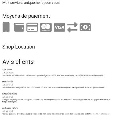
Multiservices uniquement pour vous
Moyens de paiement
Shop Location
Avis clients
Awa Traoré
★★★★★ 5/5
"J'ai utilisé les services de Dakar.express pour envoyer un colis à mon frère à l'étranger. Le service a été rapide et sécurisé."
Mamadou Ba
★★★★☆ 4/5
"J'ai commandé des produits avec la livraison à Dakar. Les délais ont été respectés et le personnel a été très professionnel."
Fatoumata Diarra
★★★★★ 5/5
"Les prix en gros pour ma boutique à Médina sont vraiment compétitifs. Le service de livraison groupée me fait gagner beaucoup de
temps et d'argent."
Abdoulaye Ndiaye
★★★★☆ 4/5
"J'ai eu quelques problèmes avec la livraison de mon colis, mais le service client de Dakar.express a été très réactif et a résolu le