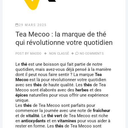
29 MARS 2025
Tea Mecoo : la marque de thé
qui révolutionne votre quotidien
POST BY
MAODO
NON CLASSÉ
NO COMMENTS
Le
thé
est une boisson qui fait partie de notre
quotidien, mais avez-vous déjà pensé à la manière
dont il peut nous faire sentir ? La marque
Tea
Mecoo
est là pour révolutionner votre quotidien
avec ses
thés
de haute qualité. Les
thés
de Tea
Mecoo sont élaborés avec des
herbes
et des
épices
naturelles pour vous offrir une expérience
unique.
Les
thés
de Tea Mecoo sont parfaits pour
commencer la journée avec une note de
fraîcheur
et de
vitalité
. Le
thé vert
de Tea Mecoo est riche
en
antioxydants
et en
vitamines
pour vous aider à
rester en forme. Les
thés
de Tea Mecoo sont