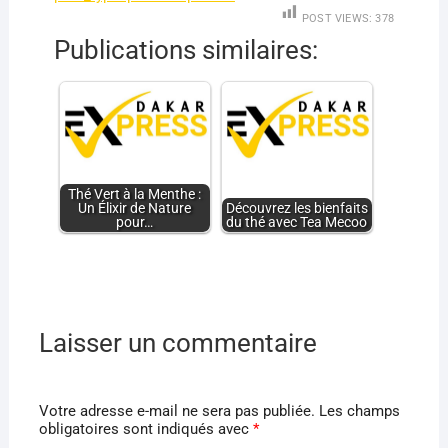
POST VIEWS:
378
Publications similaires:
Thé Vert à la Menthe :
Un Élixir de Nature
Découvrez les bienfaits
pour…
du thé avec Tea Mecoo
Laisser un commentaire
Votre adresse e-mail ne sera pas publiée.
Les champs
obligatoires sont indiqués avec
*