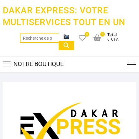
Skip
DAKAR EXPRESS: VOTRE
to
content
MULTISERVICES TOUT EN UN
0
0
Total
Recherche
0 CFA
pour :
NOTRE BOUTIQUE