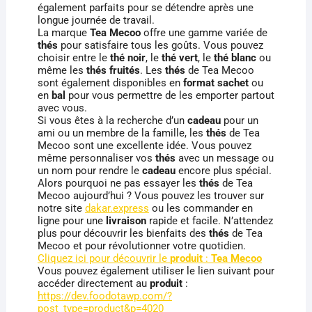
également parfaits pour se détendre après une
longue journée de travail.
La marque
Tea Mecoo
offre une gamme variée de
thés
pour satisfaire tous les goûts. Vous pouvez
choisir entre le
thé noir
, le
thé vert
, le
thé blanc
ou
même les
thés
fruités
. Les
thés
de Tea Mecoo
sont également disponibles en
format
sachet
ou
en
bal
pour vous permettre de les emporter partout
avec vous.
Si vous êtes à la recherche d’un
cadeau
pour un
ami ou un membre de la famille, les
thés
de Tea
Mecoo sont une excellente idée. Vous pouvez
même personnaliser vos
thés
avec un message ou
un nom pour rendre le
cadeau
encore plus spécial.
Alors pourquoi ne pas essayer les
thés
de Tea
Mecoo aujourd’hui ? Vous pouvez les trouver sur
notre site
dakar.express
ou les commander en
ligne pour une
livraison
rapide et facile. N’attendez
plus pour découvrir les bienfaits des
thés
de Tea
Mecoo et pour révolutionner votre quotidien.
Cliquez ici pour découvrir le
produit
:
Tea Mecoo
Vous pouvez également utiliser le lien suivant pour
accéder directement au
produit
:
https://dev.foodotawp.com/?
post_type=product&p=4020