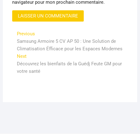
navigateur pour mon prochain commentaire.
Navigation
Previous
Previous
post:
Samsung Armoire 5 CV AP 50 : Une Solution de
de
Climatisation Éfficace pour les Espaces Modernes
l’article
Next
Next
post:
Découvrez les bienfaits de la Guédj Feute GM pour
votre santé