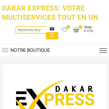
Skip
DAKAR EXPRESS: VOTRE
to
content
MULTISERVICES TOUT EN UN
0
0
Total
Recherche
0 CFA
pour :
NOTRE BOUTIQUE