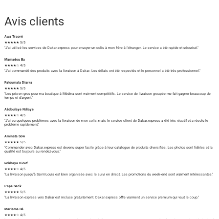
Avis clients
Awa Traoré
★★★★★ 5/5
"J'ai utilisé les services de Dakar.express pour envoyer un colis à mon frère à l'étranger. Le service a été rapide et sécurisé."
Mamadou Ba
★★★★☆ 4/5
"J'ai commandé des produits avec la livraison à Dakar. Les délais ont été respectés et le personnel a été très professionnel."
Fatoumata Diarra
★★★★★ 5/5
"Les prix en gros pour ma boutique à Médina sont vraiment compétitifs. Le service de livraison groupée me fait gagner beaucoup de
temps et d'argent."
Abdoulaye Ndiaye
★★★★☆ 4/5
"J'ai eu quelques problèmes avec la livraison de mon colis, mais le service client de Dakar.express a été très réactif et a résolu le
problème rapidement."
Aminata Sow
★★★★★ 5/5
"Commander avec Dakar.express est devenu super facile grâce à leur catalogue de produits diversifiés. Les photos sont fidèles et la
qualité est toujours au rendez-vous."
Rokhaya Diouf
★★★★☆ 4/5
"La livraison jusqu'à Saint-Louis est bien organisée avec le suivi en direct. Les promotions du week-end sont vraiment intéressantes."
Pape Seck
★★★★★ 5/5
"La livraison express vers Dakar est incluse gratuitement. Dakar.express offre vraiment un service premium qui vaut le coup."
Mariama Bâ
★★★★☆ 4/5