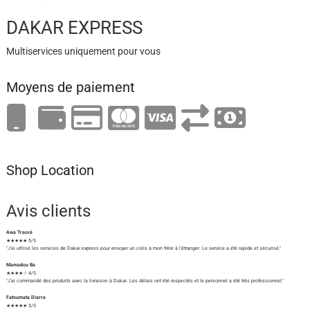
DAKAR EXPRESS
Multiservices uniquement pour vous
Moyens de paiement
Shop Location
Avis clients
Awa Traoré
★★★★★ 5/5
"J'ai utilisé les services de Dakar.express pour envoyer un colis à mon frère à l'étranger. Le service a été rapide et sécurisé."
Mamadou Ba
★★★★☆ 4/5
"J'ai commandé des produits avec la livraison à Dakar. Les délais ont été respectés et le personnel a été très professionnel."
Fatoumata Diarra
★★★★★ 5/5