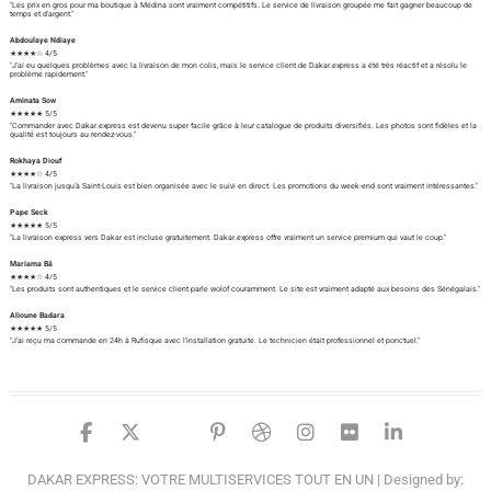
"Les prix en gros pour ma boutique à Médina sont vraiment compétitifs. Le service de livraison groupée me fait gagner beaucoup de
temps et d'argent."
Abdoulaye Ndiaye
★★★★☆ 4/5
"J'ai eu quelques problèmes avec la livraison de mon colis, mais le service client de Dakar.express a été très réactif et a résolu le
problème rapidement."
Aminata Sow
★★★★★ 5/5
"Commander avec Dakar.express est devenu super facile grâce à leur catalogue de produits diversifiés. Les photos sont fidèles et la
qualité est toujours au rendez-vous."
Rokhaya Diouf
★★★★☆ 4/5
"La livraison jusqu'à Saint-Louis est bien organisée avec le suivi en direct. Les promotions du week-end sont vraiment intéressantes."
Pape Seck
★★★★★ 5/5
"La livraison express vers Dakar est incluse gratuitement. Dakar.express offre vraiment un service premium qui vaut le coup."
Mariama Bâ
★★★★☆ 4/5
"Les produits sont authentiques et le service client parle wolof couramment. Le site est vraiment adapté aux besoins des Sénégalais."
Alioune Badara
★★★★★ 5/5
"J'ai reçu ma commande en 24h à Rufisque avec l'installation gratuite. Le technicien était professionnel et ponctuel."
facebook
twitter
google
pinterest
dribbble
instagram
flickr
linked
DAKAR EXPRESS: VOTRE MULTISERVICES TOUT EN UN
| Designed by: