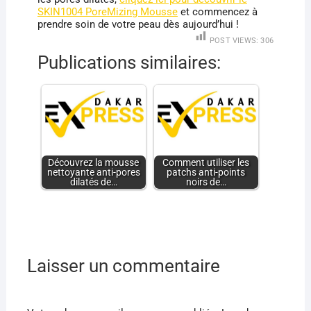
SKIN1004 PoreMizing Mousse
et commencez à
prendre soin de votre peau dès aujourd’hui !
POST VIEWS:
306
Publications similaires:
Découvrez la mousse
Comment utiliser les
nettoyante anti-pores
patchs anti-points
dilatés de…
noirs de…
Laisser un commentaire