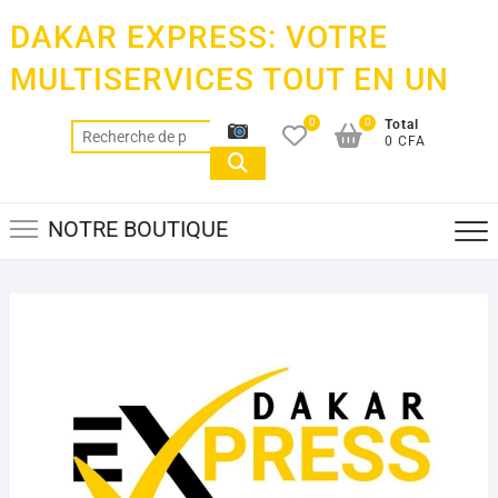
Skip
DAKAR EXPRESS: VOTRE
to
content
MULTISERVICES TOUT EN UN
0
0
Total
Recherche
0 CFA
pour :
NOTRE BOUTIQUE