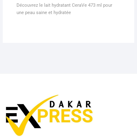
post:
Découvrez le lait hydratant CeraVe 473 ml pour
une peau saine et hydratée