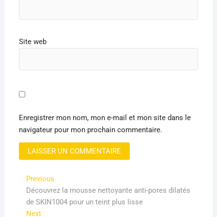
Site web
Enregistrer mon nom, mon e-mail et mon site dans le
navigateur pour mon prochain commentaire.
Navigation
Previous
Previous
post:
Découvrez la mousse nettoyante anti-pores dilatés
de
de SKIN1004 pour un teint plus lisse
l’article
Next
Next