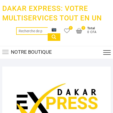
Skip
DAKAR EXPRESS: VOTRE
to
content
MULTISERVICES TOUT EN UN
0
0
Total
Recherche
0 CFA
pour :
NOTRE BOUTIQUE