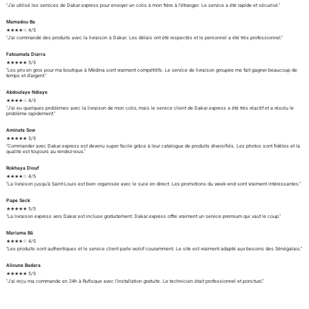
"J'ai utilisé les services de Dakar.express pour envoyer un colis à mon frère à l'étranger. Le service a été rapide et sécurisé."
Mamadou Ba
★★★★☆ 4/5
"J'ai commandé des produits avec la livraison à Dakar. Les délais ont été respectés et le personnel a été très professionnel."
Fatoumata Diarra
★★★★★ 5/5
"Les prix en gros pour ma boutique à Médina sont vraiment compétitifs. Le service de livraison groupée me fait gagner beaucoup de
temps et d'argent."
Abdoulaye Ndiaye
★★★★☆ 4/5
"J'ai eu quelques problèmes avec la livraison de mon colis, mais le service client de Dakar.express a été très réactif et a résolu le
problème rapidement."
Aminata Sow
★★★★★ 5/5
"Commander avec Dakar.express est devenu super facile grâce à leur catalogue de produits diversifiés. Les photos sont fidèles et la
qualité est toujours au rendez-vous."
Rokhaya Diouf
★★★★☆ 4/5
"La livraison jusqu'à Saint-Louis est bien organisée avec le suivi en direct. Les promotions du week-end sont vraiment intéressantes."
Pape Seck
★★★★★ 5/5
"La livraison express vers Dakar est incluse gratuitement. Dakar.express offre vraiment un service premium qui vaut le coup."
Mariama Bâ
★★★★☆ 4/5
"Les produits sont authentiques et le service client parle wolof couramment. Le site est vraiment adapté aux besoins des Sénégalais."
Alioune Badara
★★★★★ 5/5
"J'ai reçu ma commande en 24h à Rufisque avec l'installation gratuite. Le technicien était professionnel et ponctuel."