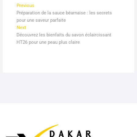
Navigation
Previous
Previous
post:
Préparation de la sauce béarnaise : les secrets
de
pour une saveur parfaite
l’article
Next
Next
post:
Découvrez les bienfaits du savon éclaircissant
HT26 pour une peau plus claire