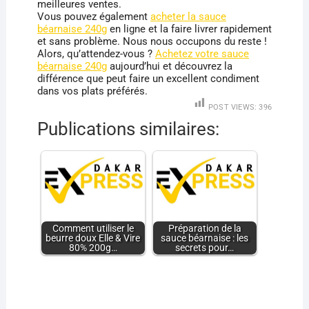
meilleures ventes.
Vous pouvez également
acheter la sauce
béarnaise 240g
en ligne et la faire livrer rapidement
et sans problème. Nous nous occupons du reste !
Alors, qu’attendez-vous ?
Achetez votre sauce
béarnaise 240g
aujourd’hui et découvrez la
différence que peut faire un excellent condiment
dans vos plats préférés.
POST VIEWS:
396
Publications similaires:
Comment utiliser le
Préparation de la
beurre doux Elle & Vire
sauce béarnaise : les
80% 200g…
secrets pour…