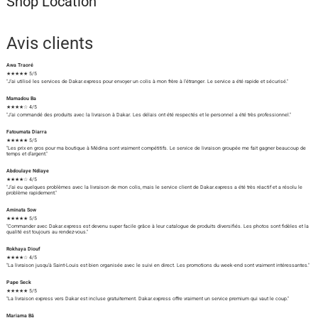
Shop Location
Avis clients
Awa Traoré
★★★★★ 5/5
"J'ai utilisé les services de Dakar.express pour envoyer un colis à mon frère à l'étranger. Le service a été rapide et sécurisé."
Mamadou Ba
★★★★☆ 4/5
"J'ai commandé des produits avec la livraison à Dakar. Les délais ont été respectés et le personnel a été très professionnel."
Fatoumata Diarra
★★★★★ 5/5
"Les prix en gros pour ma boutique à Médina sont vraiment compétitifs. Le service de livraison groupée me fait gagner beaucoup de
temps et d'argent."
Abdoulaye Ndiaye
★★★★☆ 4/5
"J'ai eu quelques problèmes avec la livraison de mon colis, mais le service client de Dakar.express a été très réactif et a résolu le
problème rapidement."
Aminata Sow
★★★★★ 5/5
"Commander avec Dakar.express est devenu super facile grâce à leur catalogue de produits diversifiés. Les photos sont fidèles et la
qualité est toujours au rendez-vous."
Rokhaya Diouf
★★★★☆ 4/5
"La livraison jusqu'à Saint-Louis est bien organisée avec le suivi en direct. Les promotions du week-end sont vraiment intéressantes."
Pape Seck
★★★★★ 5/5
"La livraison express vers Dakar est incluse gratuitement. Dakar.express offre vraiment un service premium qui vaut le coup."
Mariama Bâ