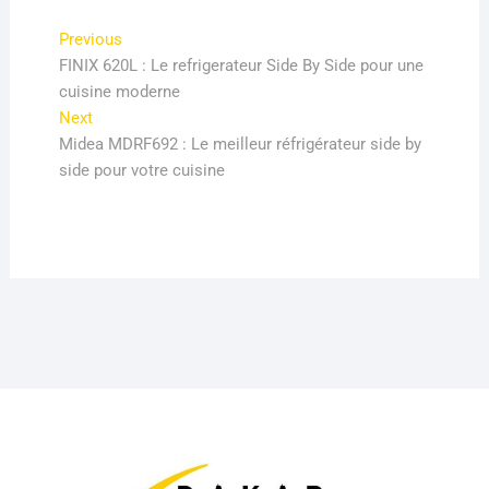
Navigation
Previous
Previous
post:
FINIX 620L : Le refrigerateur Side By Side pour une
de
cuisine moderne
l’article
Next
Next
post:
Midea MDRF692 : Le meilleur réfrigérateur side by
side pour votre cuisine