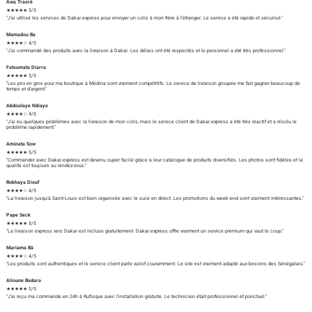
Awa Traoré
★★★★★ 5/5
"J'ai utilisé les services de Dakar.express pour envoyer un colis à mon frère à l'étranger. Le service a été rapide et sécurisé."
Mamadou Ba
★★★★☆ 4/5
"J'ai commandé des produits avec la livraison à Dakar. Les délais ont été respectés et le personnel a été très professionnel."
Fatoumata Diarra
★★★★★ 5/5
"Les prix en gros pour ma boutique à Médina sont vraiment compétitifs. Le service de livraison groupée me fait gagner beaucoup de
temps et d'argent."
Abdoulaye Ndiaye
★★★★☆ 4/5
"J'ai eu quelques problèmes avec la livraison de mon colis, mais le service client de Dakar.express a été très réactif et a résolu le
problème rapidement."
Aminata Sow
★★★★★ 5/5
"Commander avec Dakar.express est devenu super facile grâce à leur catalogue de produits diversifiés. Les photos sont fidèles et la
qualité est toujours au rendez-vous."
Rokhaya Diouf
★★★★☆ 4/5
"La livraison jusqu'à Saint-Louis est bien organisée avec le suivi en direct. Les promotions du week-end sont vraiment intéressantes."
Pape Seck
★★★★★ 5/5
"La livraison express vers Dakar est incluse gratuitement. Dakar.express offre vraiment un service premium qui vaut le coup."
Mariama Bâ
★★★★☆ 4/5
"Les produits sont authentiques et le service client parle wolof couramment. Le site est vraiment adapté aux besoins des Sénégalais."
Alioune Badara
★★★★★ 5/5
"J'ai reçu ma commande en 24h à Rufisque avec l'installation gratuite. Le technicien était professionnel et ponctuel."