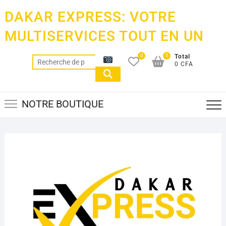
Skip
DAKAR EXPRESS: VOTRE
to
content
MULTISERVICES TOUT EN UN
0
0
Total
Recherche
0 CFA
pour :
NOTRE BOUTIQUE