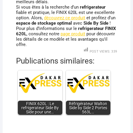
meilleurs délais.
Si vous êtes à la recherche d’un
refrigerateur
fiable et pratique, le FINIX 620L est une excellente
option. Alors,
découvrez ce produit
et profitez d’un
espace de stockage optimal
avec
Side By Side
!
Pour plus d’informations sur le
refrigerateur FINIX
620L
, consultez notre
page produit
pour découvrir
les détails de ce modèle et les avantages qu’il
offre.
POST VIEWS:
339
Publications similaires:
FINIX 620L : Le
Réfrigérateur Walton
refrigerateur Side By
Side by Side 2 Portes
Side pour une…
563L…