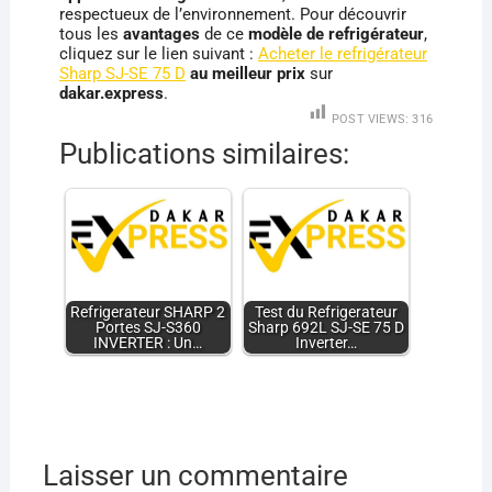
respectueux de l’environnement. Pour découvrir
tous les
avantages
de ce
modèle de refrigérateur
,
cliquez sur le lien suivant :
Acheter le refrigérateur
Sharp SJ-SE 75 D
au meilleur prix
sur
dakar.express
.
POST VIEWS:
316
Publications similaires:
Refrigerateur SHARP 2
Test du Refrigerateur
Portes SJ-S360
Sharp 692L SJ-SE 75 D
INVERTER : Un…
Inverter…
Laisser un commentaire