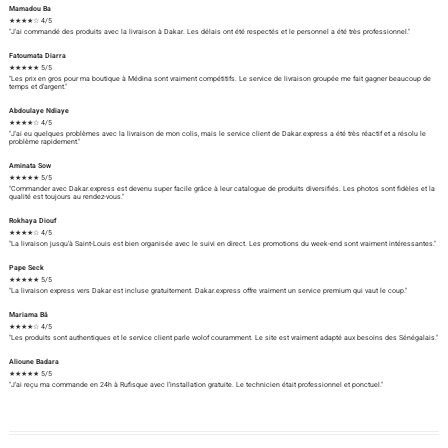
Mamadou Ba
★★★★☆ 4/5
"J'ai commandé des produits avec la livraison à Dakar. Les délais ont été respectés et le personnel a été très professionnel."
Fatoumata Diarra
★★★★★ 5/5
"Les prix en gros pour ma boutique à Médina sont vraiment compétitifs. Le service de livraison groupée me fait gagner beaucoup de
temps et d'argent."
Abdoulaye Ndiaye
★★★★☆ 4/5
"J'ai eu quelques problèmes avec la livraison de mon colis, mais le service client de Dakar.express a été très réactif et a résolu le
problème rapidement."
Aminata Sow
★★★★★ 5/5
"Commander avec Dakar.express est devenu super facile grâce à leur catalogue de produits diversifiés. Les photos sont fidèles et la
qualité est toujours au rendez-vous."
Rokhaya Diouf
★★★★☆ 4/5
"La livraison jusqu'à Saint-Louis est bien organisée avec le suivi en direct. Les promotions du week-end sont vraiment intéressantes."
Pape Seck
★★★★★ 5/5
"La livraison express vers Dakar est incluse gratuitement. Dakar.express offre vraiment un service premium qui vaut le coup."
Mariama Bâ
★★★★☆ 4/5
"Les produits sont authentiques et le service client parle wolof couramment. Le site est vraiment adapté aux besoins des Sénégalais."
Alioune Badara
★★★★★ 5/5
"J'ai reçu ma commande en 24h à Rufisque avec l'installation gratuite. Le technicien était professionnel et ponctuel."