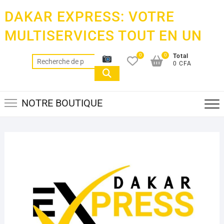
Skip
DAKAR EXPRESS: VOTRE
to
content
MULTISERVICES TOUT EN UN
0
0
Total
Recherche
0 CFA
pour :
NOTRE BOUTIQUE