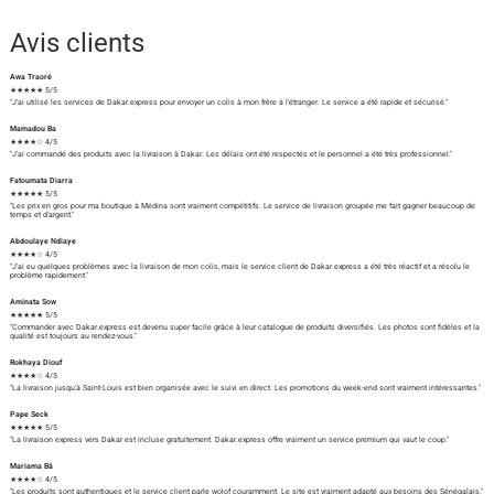
Avis clients
Awa Traoré
★★★★★ 5/5
"J'ai utilisé les services de Dakar.express pour envoyer un colis à mon frère à l'étranger. Le service a été rapide et sécurisé."
Mamadou Ba
★★★★☆ 4/5
"J'ai commandé des produits avec la livraison à Dakar. Les délais ont été respectés et le personnel a été très professionnel."
Fatoumata Diarra
★★★★★ 5/5
"Les prix en gros pour ma boutique à Médina sont vraiment compétitifs. Le service de livraison groupée me fait gagner beaucoup de
temps et d'argent."
Abdoulaye Ndiaye
★★★★☆ 4/5
"J'ai eu quelques problèmes avec la livraison de mon colis, mais le service client de Dakar.express a été très réactif et a résolu le
problème rapidement."
Aminata Sow
★★★★★ 5/5
"Commander avec Dakar.express est devenu super facile grâce à leur catalogue de produits diversifiés. Les photos sont fidèles et la
qualité est toujours au rendez-vous."
Rokhaya Diouf
★★★★☆ 4/5
"La livraison jusqu'à Saint-Louis est bien organisée avec le suivi en direct. Les promotions du week-end sont vraiment intéressantes."
Pape Seck
★★★★★ 5/5
"La livraison express vers Dakar est incluse gratuitement. Dakar.express offre vraiment un service premium qui vaut le coup."
Mariama Bâ
★★★★☆ 4/5
"Les produits sont authentiques et le service client parle wolof couramment. Le site est vraiment adapté aux besoins des Sénégalais."