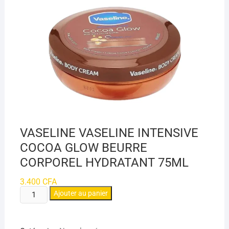
VASELINE VASELINE INTENSIVE
COCOA GLOW BEURRE
CORPOREL HYDRATANT 75ML
3.400
CFA
quantité
Ajouter au panier
de
VASELINE
VASELINE