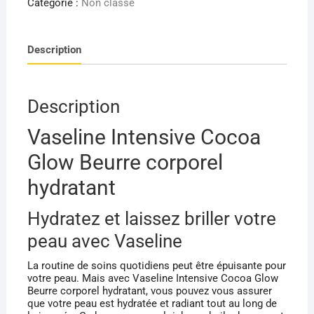
Catégorie :
Non classé
INTENSIVE
COCOA
Description
GLOW
BEURRE
CORPOREL
HYDRATANT
Description
75ML
Vaseline Intensive Cocoa
Glow Beurre corporel
hydratant
Hydratez et laissez briller votre
peau avec Vaseline
La routine de soins quotidiens peut être épuisante pour
votre peau. Mais avec Vaseline Intensive Cocoa Glow
Beurre corporel hydratant, vous pouvez vous assurer
que votre peau est hydratée et radiant tout au long de