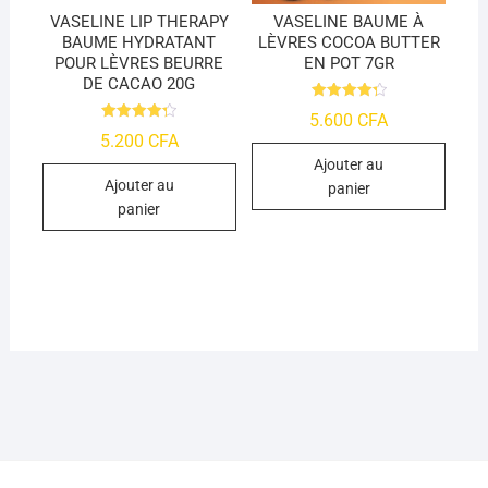
VASELINE LIP THERAPY
VASELINE BAUME À
BAUME HYDRATANT
LÈVRES COCOA BUTTER
POUR LÈVRES BEURRE
EN POT 7GR
DE CACAO 20G
Note
5.600
CFA
4.39
Note
5.200
CFA
sur 5
4.29
sur 5
Ajouter au
Ajouter au
panier
panier