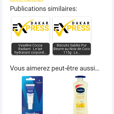
Publications similaires:
Vaseline Cocoa
Biscuits Sablés Pur
Radiant : Le lait
Beurre au Noix de Coco
hydratant corporel…
115g : Le…
Vous aimerez peut-être aussi…