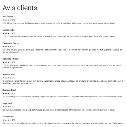
Avis clients
Awa Traoré
★★★★★ 5/5
"J'ai utilisé les services de Dakar.express pour envoyer un colis à mon frère à l'étranger. Le service a été rapide et sécurisé."
Mamadou Ba
★★★★☆ 4/5
"J'ai commandé des produits avec la livraison à Dakar. Les délais ont été respectés et le personnel a été très professionnel."
Fatoumata Diarra
★★★★★ 5/5
"Les prix en gros pour ma boutique à Médina sont vraiment compétitifs. Le service de livraison groupée me fait gagner beaucoup de
temps et d'argent."
Abdoulaye Ndiaye
★★★★☆ 4/5
"J'ai eu quelques problèmes avec la livraison de mon colis, mais le service client de Dakar.express a été très réactif et a résolu le
problème rapidement."
Aminata Sow
★★★★★ 5/5
"Commander avec Dakar.express est devenu super facile grâce à leur catalogue de produits diversifiés. Les photos sont fidèles et la
qualité est toujours au rendez-vous."
Rokhaya Diouf
★★★★☆ 4/5
"La livraison jusqu'à Saint-Louis est bien organisée avec le suivi en direct. Les promotions du week-end sont vraiment intéressantes."
Pape Seck
★★★★★ 5/5
"La livraison express vers Dakar est incluse gratuitement. Dakar.express offre vraiment un service premium qui vaut le coup."
Mariama Bâ
★★★★☆ 4/5
"Les produits sont authentiques et le service client parle wolof couramment. Le site est vraiment adapté aux besoins des Sénégalais."