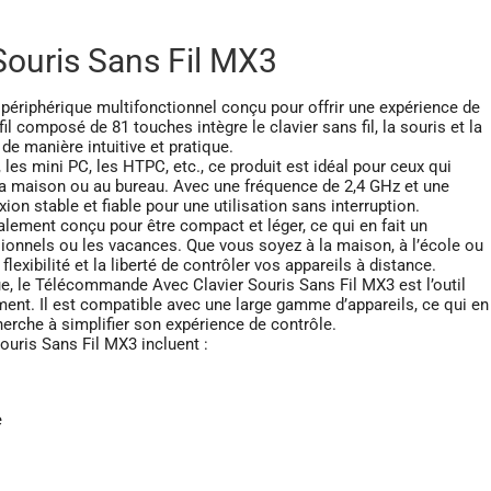
ouris Sans Fil MX3
ériphérique multifonctionnel conçu pour offrir une expérience de
l composé de 81 touches intègre le clavier sans fil, la souris et la
e manière intuitive et pratique.
es mini PC, les HTPC, etc., ce produit est idéal pour ceux qui
 la maison ou au bureau. Avec une fréquence de 2,4 GHz et une
n stable et fiable pour une utilisation sans interruption.
ement conçu pour être compact et léger, ce qui en fait un
onnels ou les vacances. Que vous soyez à la maison, à l’école ou
flexibilité et la liberté de contrôler vos appareils à distance.
, le Télécommande Avec Clavier Souris Sans Fil MX3 est l’outil
ement. Il est compatible avec une large gamme d’appareils, ce qui en
cherche à simplifier son expérience de contrôle.
uris Sans Fil MX3 incluent :
e