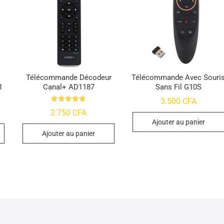
Télécommande Décodeur
Télécommande Avec Souri
1
Canal+ AD1187
Sans Fil G10S
3.500
CFA
Note
2.750
CFA
4.84
sur 5
Ajouter au panier
Ajouter au panier