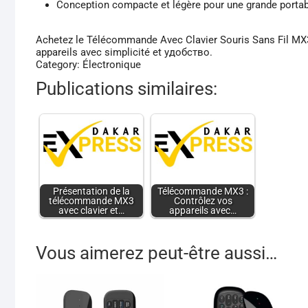
Conception compacte et légère pour une grande portabi
Achetez le Télécommande Avec Clavier Souris Sans Fil MX3 
appareils avec simplicité et удобство.
Category: Électronique
Publications similaires:
Présentation de la
Télécommande MX3 :
télécommande MX3
Contrôlez vos
avec clavier et…
appareils avec…
Vous aimerez peut-être aussi…