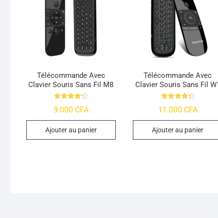
Télécommande Avec
Télécommande Avec
Clavier Souris Sans Fil M8
Clavier Souris Sans Fil W
Note
Note
9.000
CFA
11.000
CFA
4.29
4.39
sur 5
sur 5
Ajouter au panier
Ajouter au panier