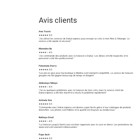
Avis clients
Awa Traoré
★★★★★ 5/5
"J'ai utilisé les services de Dakar.express pour envoyer un colis à mon frère à l'étranger. Le
service a été rapide et sécurisé."
Mamadou Ba
★★★★☆ 4/5
"J'ai commandé des produits avec la livraison à Dakar. Les délais ont été respectés et le
personnel a été très professionnel."
Fatoumata Diarra
★★★★★ 5/5
"Les prix en gros pour ma boutique à Médina sont vraiment compétitifs. Le service de livraison
groupée me fait gagner beaucoup de temps et d'argent."
Abdoulaye Ndiaye
★★★★☆ 4/5
"J'ai eu quelques problèmes avec la livraison de mon colis, mais le service client de
Dakar.express a été très réactif et a résolu le problème rapidement."
Aminata Sow
★★★★★ 5/5
"Commander avec Dakar.express est devenu super facile grâce à leur catalogue de produits
diversifiés. Les photos sont fidèles et la qualité est toujours au rendez-vous."
Rokhaya Diouf
★★★★☆ 4/5
"La livraison jusqu'à Saint-Louis est bien organisée avec le suivi en direct. Les promotions du
week-end sont vraiment intéressantes."
Pape Seck
★★★★★ 5/5