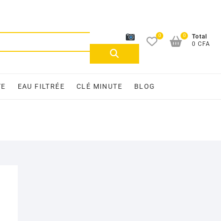
0
0
Recherche
Total
0 CFA
pour :
TE
EAU FILTRÉE
CLÉ MINUTE
BLOG