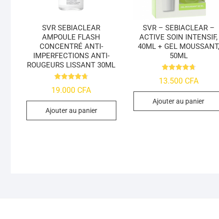
SVR SEBIACLEAR
SVR – SEBIACLEAR –
AMPOULE FLASH
ACTIVE SOIN INTENSIF,
CONCENTRÉ ANTI-
40ML + GEL MOUSSANT
IMPERFECTIONS ANTI-
50ML
ROUGEURS LISSANT 30ML
Note
13.500
CFA
4.78
Note
19.000
CFA
sur 5
4.74
sur 5
Ajouter au panier
Ajouter au panier