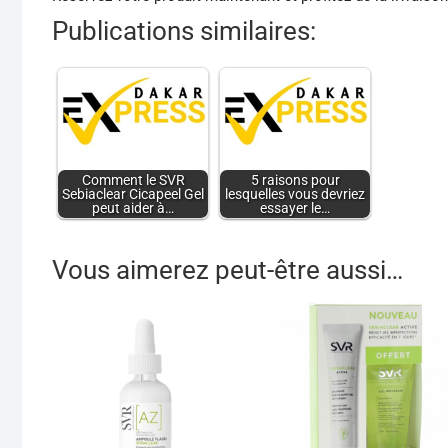
Publications similaires:
Comment le SVR
5 raisons pour
Sebiaclear Cicapeel Gel
lesquelles vous devriez
peut aider à…
essayer le…
Vous aimerez peut-être aussi…