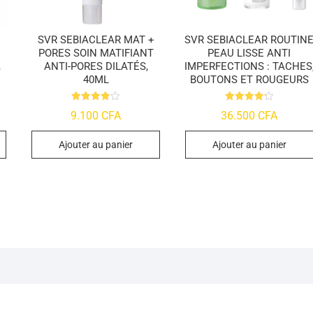
SVR SEBIACLEAR MAT +
SVR SEBIACLEAR ROUTIN
PORES SOIN MATIFIANT
PEAU LISSE ANTI
,
ANTI-PORES DILATÉS,
IMPERFECTIONS : TACHES
40ML
BOUTONS ET ROUGEURS
Note
Note
9.100
CFA
36.500
CFA
4.0
4.25
sur 5
sur 5
Ajouter au panier
Ajouter au panier