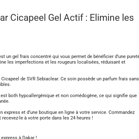
 Cicapeel Gel Actif : Elimine les
t un gel frais concentré qui vous permet de bénéficier d’une puret
mine les imperfections et les rougeurs localisées, réduisant et
le Cicapeel de SVR Sebiaclear. Ce soin possède un parfum frais sans
ibles.
r est both hypoallergénique et non comédogène, ce qui signifie que
anée.
son express et d’une boutique en ligne à votre service. Commandez
 recevez-le à votre porte dans les 24 heures !
n express à Dakar !