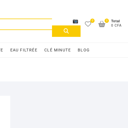
0
0
Recherche
Total
0 CFA
pour :
TE
EAU FILTRÉE
CLÉ MINUTE
BLOG