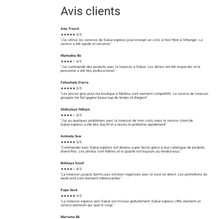
Avis clients
Awa Traoré
★★★★★ 5/5
"J'ai utilisé les services de Dakar.express pour envoyer un colis à mon frère à l'étranger. Le
service a été rapide et sécurisé."
Mamadou Ba
★★★★☆ 4/5
"J'ai commandé des produits avec la livraison à Dakar. Les délais ont été respectés et le
personnel a été très professionnel."
Fatoumata Diarra
★★★★★ 5/5
"Les prix en gros pour ma boutique à Médina sont vraiment compétitifs. Le service de livraison
groupée me fait gagner beaucoup de temps et d'argent."
Abdoulaye Ndiaye
★★★★☆ 4/5
"J'ai eu quelques problèmes avec la livraison de mon colis, mais le service client de
Dakar.express a été très réactif et a résolu le problème rapidement."
Aminata Sow
★★★★★ 5/5
"Commander avec Dakar.express est devenu super facile grâce à leur catalogue de produits
diversifiés. Les photos sont fidèles et la qualité est toujours au rendez-vous."
Rokhaya Diouf
★★★★☆ 4/5
"La livraison jusqu'à Saint-Louis est bien organisée avec le suivi en direct. Les promotions du
week-end sont vraiment intéressantes."
Pape Seck
★★★★★ 5/5
"La livraison express vers Dakar est incluse gratuitement. Dakar.express offre vraiment un
service premium qui vaut le coup."
Mariama Bâ