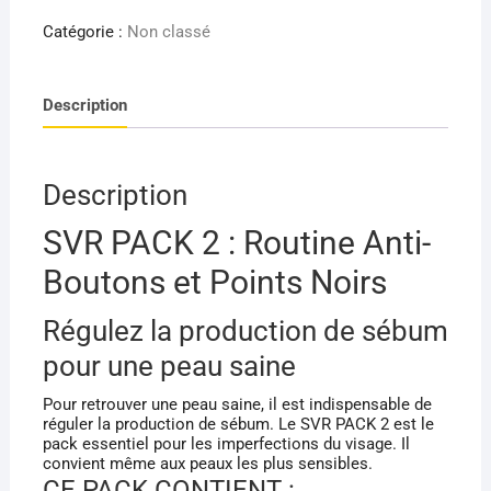
SVR
PACK
Catégorie :
Non classé
2
:
Description
ROUTINE
ANTI-
BOUTONS
ET
Description
POINTS
SVR PACK 2 : Routine Anti-
NOIRS
Boutons et Points Noirs
Régulez la production de sébum
pour une peau saine
Pour retrouver une peau saine, il est indispensable de
réguler la production de sébum. Le SVR PACK 2 est le
pack essentiel pour les imperfections du visage. Il
convient même aux peaux les plus sensibles.
CE PACK CONTIENT :