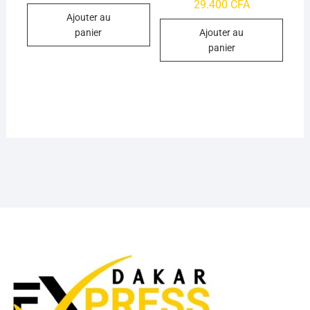
29.400
CFA
4.73
sur 5
Ajouter au
panier
Ajouter au
panier