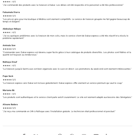
★★★★☆ 4/5
"J'ai commandé des produits avec la livraison à Dakar. Les délais ont été respectés et le personnel a été très professionnel."
Fatoumata Diarra
★★★★★ 5/5
"Les prix en gros pour ma boutique à Médina sont vraiment compétitifs. Le service de livraison groupée me fait gagner beaucoup de
temps et d'argent."
Abdoulaye Ndiaye
★★★★☆ 4/5
"J'ai eu quelques problèmes avec la livraison de mon colis, mais le service client de Dakar.express a été très réactif et a résolu le
problème rapidement."
Aminata Sow
★★★★★ 5/5
"Commander avec Dakar.express est devenu super facile grâce à leur catalogue de produits diversifiés. Les photos sont fidèles et la
qualité est toujours au rendez-vous."
Rokhaya Diouf
★★★★☆ 4/5
"La livraison jusqu'à Saint-Louis est bien organisée avec le suivi en direct. Les promotions du week-end sont vraiment intéressantes."
Pape Seck
★★★★★ 5/5
"La livraison express vers Dakar est incluse gratuitement. Dakar.express offre vraiment un service premium qui vaut le coup."
Mariama Bâ
★★★★☆ 4/5
"Les produits sont authentiques et le service client parle wolof couramment. Le site est vraiment adapté aux besoins des Sénégalais."
Alioune Badara
★★★★★ 5/5
"J'ai reçu ma commande en 24h à Rufisque avec l'installation gratuite. Le technicien était professionnel et ponctuel."