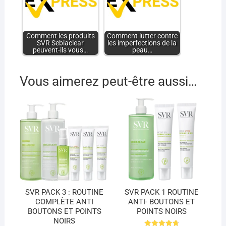
Comment les produits
Comment lutter contre
SVR Sebiaclear
les imperfections de la
peuvent-ils vous…
peau…
Vous aimerez peut-être aussi…
SVR PACK 3 : ROUTINE
SVR PACK 1 ROUTINE
COMPLÈTE ANTI
ANTI- BOUTONS ET
BOUTONS ET POINTS
POINTS NOIRS
NOIRS