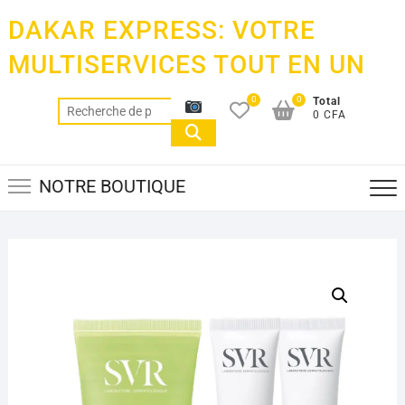
Skip
DAKAR EXPRESS: VOTRE
to
content
MULTISERVICES TOUT EN UN
0
0
Total
Recherche
0 CFA
pour :
NOTRE BOUTIQUE