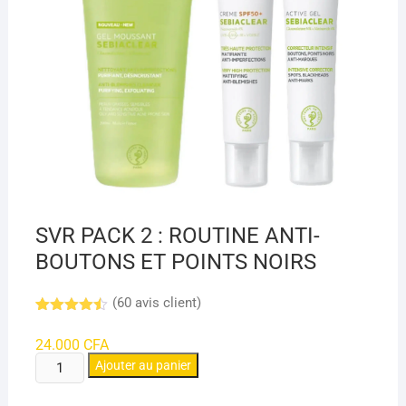
SVR PACK 2 : ROUTINE ANTI-
BOUTONS ET POINTS NOIRS
(
60
avis client)
Noté
8
4.45
sur 5
24.000
CFA
basé
quantité
sur
Ajouter au panier
notations
de
client