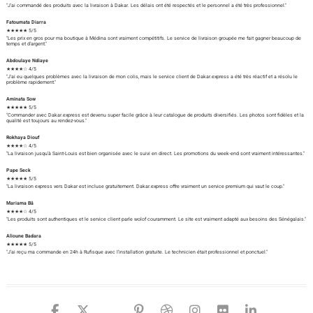
"J'ai commandé des produits avec la livraison à Dakar. Les délais ont été respectés et le personnel a été très professionnel."
Fatoumata Diarra
★★★★★ 5/5
"Les prix en gros pour ma boutique à Médina sont vraiment compétitifs. Le service de livraison groupée me fait gagner beaucoup de
temps et d'argent."
Abdoulaye Ndiaye
★★★★☆ 4/5
"J'ai eu quelques problèmes avec la livraison de mon colis, mais le service client de Dakar.express a été très réactif et a résolu le
problème rapidement."
Aminata Sow
★★★★★ 5/5
"Commander avec Dakar.express est devenu super facile grâce à leur catalogue de produits diversifiés. Les photos sont fidèles et la
qualité est toujours au rendez-vous."
Rokhaya Diouf
★★★★☆ 4/5
"La livraison jusqu'à Saint-Louis est bien organisée avec le suivi en direct. Les promotions du week-end sont vraiment intéressantes."
Pape Seck
★★★★★ 5/5
"La livraison express vers Dakar est incluse gratuitement. Dakar.express offre vraiment un service premium qui vaut le coup."
Mariama Bâ
★★★★☆ 4/5
"Les produits sont authentiques et le service client parle wolof couramment. Le site est vraiment adapté aux besoins des Sénégalais."
Alioune Badara
★★★★★ 5/5
"J'ai reçu ma commande en 24h à Rufisque avec l'installation gratuite. Le technicien était professionnel et ponctuel."
facebook
twitter
google
pinterest
dribbble
instagram
flickr
linked