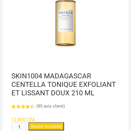
SKIN1004 MADAGASCAR
CENTELLA TONIQUE EXFOLIANT
ET LISSANT DOUX 210 ML
(
85
avis client)
Noté
8
4.45
sur 5
12.800
CFA
basé
quantité
sur
Ajouter au panier
notations