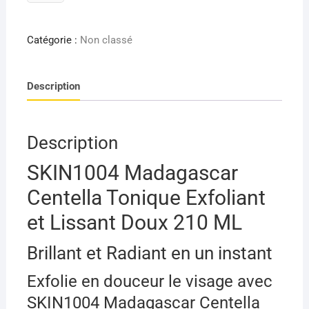
de
client
SKIN1004
MADAGASCAR
Catégorie :
Non classé
CENTELLA
TONIQUE
Description
EXFOLIANT
ET
LISSANT
DOUX
Description
210
SKIN1004 Madagascar
ML
Centella Tonique Exfoliant
et Lissant Doux 210 ML
Brillant et Radiant en un instant
Exfolie en douceur le visage avec
SKIN1004 Madagascar Centella