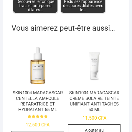
Découvrez le tonique
Réduisez l'apparence
frais et anti-pores
des pores dilatés avec
dilatés…
le…
Vous aimerez peut-être aussi…
SKIN1004 MADAGASCAR
SKIN1004 MADAGASCAR
CENTELLA AMPOULE
CRÈME SOLAIRE TEINTÉ
REPARATRICE ET
UNIFIANT ANTI TACHES
HYDRATANT 55 ML
50 ML
11.500
CFA
Note
12.500
CFA
4.84
sur 5
Ajouter au