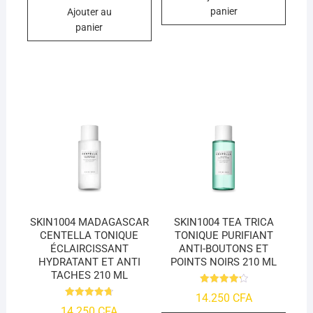
panier
Ajouter au
panier
SKIN1004 MADAGASCAR
SKIN1004 TEA TRICA
CENTELLA TONIQUE
TONIQUE PURIFIANT
ÉCLAIRCISSANT
ANTI-BOUTONS ET
HYDRATANT ET ANTI
POINTS NOIRS 210 ML
TACHES 210 ML
Note
14.250
CFA
4.25
Note
14.250
CFA
sur 5
4.74