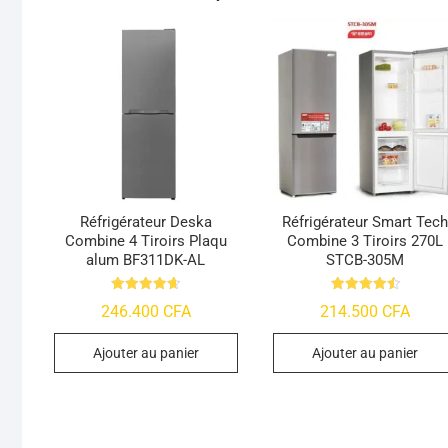
Réfrigérateur Deska
Réfrigérateur Smart Tec
Combine 4 Tiroirs Plaqu
Combine 3 Tiroirs 270L
alum BF311DK-AL
STCB-305M
Note
Note
246.400
CFA
214.500
CFA
4.66
4.53
sur 5
sur 5
Ajouter au panier
Ajouter au panier