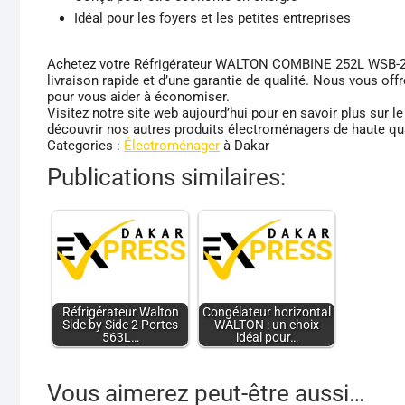
Idéal pour les foyers et les petites entreprises
Achetez votre Réfrigérateur WALTON COMBINE 252L WSB-2B6
livraison rapide et d’une garantie de qualité. Nous vous of
pour vous aider à économiser.
Visitez notre site web aujourd’hui pour en savoir plus s
découvrir nos autres produits électroménagers de haute qua
Categories :
Électroménager
à Dakar
Publications similaires:
Réfrigérateur Walton
Congélateur horizontal
Side by Side 2 Portes
WALTON : un choix
563L…
idéal pour…
Vous aimerez peut-être aussi…