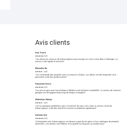
Avis clients
Awa Traoré
★★★★★ 5/5
"J'ai utilisé les services de Dakar.express pour envoyer un colis à mon frère à l'étranger. Le
service a été rapide et sécurisé."
Mamadou Ba
★★★★☆ 4/5
"J'ai commandé des produits avec la livraison à Dakar. Les délais ont été respectés et le
personnel a été très professionnel."
Fatoumata Diarra
★★★★★ 5/5
"Les prix en gros pour ma boutique à Médina sont vraiment compétitifs. Le service de livraison
groupée me fait gagner beaucoup de temps et d'argent."
Abdoulaye Ndiaye
★★★★☆ 4/5
"J'ai eu quelques problèmes avec la livraison de mon colis, mais le service client de
Dakar.express a été très réactif et a résolu le problème rapidement."
Aminata Sow
★★★★★ 5/5
"Commander avec Dakar.express est devenu super facile grâce à leur catalogue de produits
diversifiés. Les photos sont fidèles et la qualité est toujours au rendez-vous."