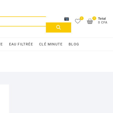
0
0
Recherche
Total
0 CFA
pour :
TE
EAU FILTRÉE
CLÉ MINUTE
BLOG