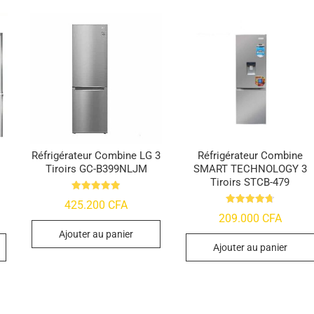
h
Réfrigérateur Combine LG 3
Réfrigérateur Combine
Tiroirs GC-B399NLJM
SMART TECHNOLOGY 3
Tiroirs STCB-479
Note
425.200
CFA
4.95
Note
209.000
CFA
sur 5
4.76
sur 5
Ajouter au panier
Ajouter au panier