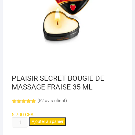
PLAISIR SECRET BOUGIE DE
MASSAGE FRAISE 35 ML
(
52
avis client)
Noté
8
4.9
sur 5
5.700
CFA
basé sur
quantité
notations
Ajouter au panier
client
de