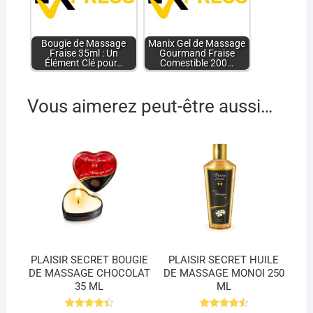
Bougie de Massage
Manix Gel de Massage
Fraise 35ml : Un
Gourmand Fraise
Élément Clé pour…
Comestible 200…
Vous aimerez peut-être aussi…
PLAISIR SECRET BOUGIE
PLAISIR SECRET HUILE
DE MASSAGE CHOCOLAT
DE MASSAGE MONOI 250
35 ML
ML