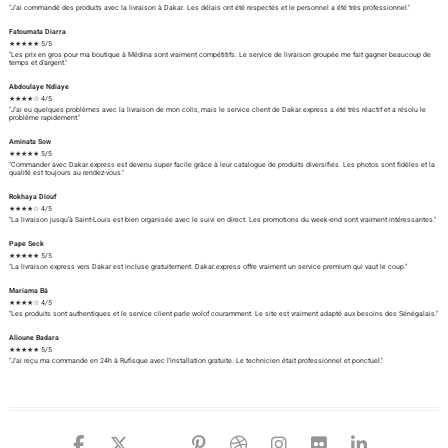
"J'ai commandé des produits avec la livraison à Dakar. Les délais ont été respectés et le personnel a été très professionnel."
Fatoumata Diarra
★★★★★ 5/5
"Les prix en gros pour ma boutique à Médina sont vraiment compétitifs. Le service de livraison groupée me fait gagner beaucoup de
temps et d'argent."
Abdoulaye Ndiaye
★★★★☆ 4/5
"J'ai eu quelques problèmes avec la livraison de mon colis, mais le service client de Dakar.express a été très réactif et a résolu le
problème rapidement."
Aminata Sow
★★★★★ 5/5
"Commander avec Dakar.express est devenu super facile grâce à leur catalogue de produits diversifiés. Les photos sont fidèles et la
qualité est toujours au rendez-vous."
Rokhaya Diouf
★★★★☆ 4/5
"La livraison jusqu'à Saint-Louis est bien organisée avec le suivi en direct. Les promotions du week-end sont vraiment intéressantes."
Pape Seck
★★★★★ 5/5
"La livraison express vers Dakar est incluse gratuitement. Dakar.express offre vraiment un service premium qui vaut le coup."
Mariama Bâ
★★★★☆ 4/5
"Les produits sont authentiques et le service client parle wolof couramment. Le site est vraiment adapté aux besoins des Sénégalais."
Alioune Badara
★★★★★ 5/5
"J'ai reçu ma commande en 24h à Rufisque avec l'installation gratuite. Le technicien était professionnel et ponctuel."
facebook
twitter
google
pinterest
dribbble
instagram
flickr
linked