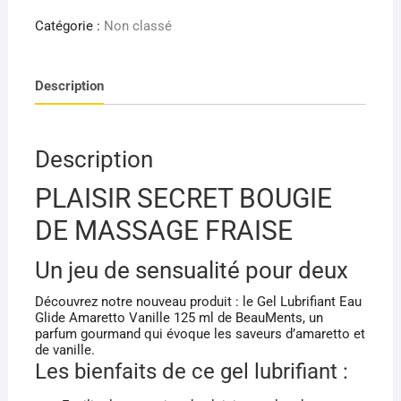
PLAISIR
SECRET
Catégorie :
Non classé
BOUGIE
DE
Description
MASSAGE
FRAISE
35
ML
Description
PLAISIR SECRET BOUGIE
DE MASSAGE FRAISE
Un jeu de sensualité pour deux
Découvrez notre nouveau produit : le Gel Lubrifiant Eau
Glide Amaretto Vanille 125 ml de BeauMents, un
parfum gourmand qui évoque les saveurs d’amaretto et
de vanille.
Les bienfaits de ce gel lubrifiant :