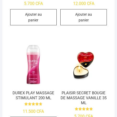
Note
Note
5.700
CFA
12.000
CFA
4.45
4.55
sur 5
sur 5
Ajouter au
Ajouter au
panier
panier
DUREX PLAY MASSAGE
PLAISIR SECRET BOUGIE
STIMULANT 200 ML
DE MASSAGE VANILLE 35
ML
Note
11.500
CFA
4.76
Note
5.700
CFA
sur 5
4.9