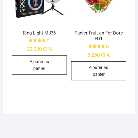
Ring Light MJ36
Panier Fruit en Fer Dore
FD1
Note
20.000
CFA
4.39
Note
3.250
CFA
sur 5
4.41
sur 5
Ajouter au
Ajouter au
panier
panier