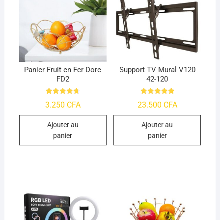
Panier Fruit en Fer Dore
Support TV Mural V120
FD2
42-120
Note
Note
3.250
CFA
23.500
CFA
4.76
4.95
sur 5
sur 5
Ajouter au
Ajouter au
panier
panier