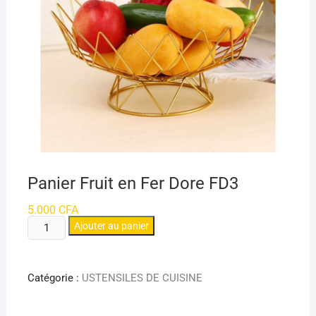
Panier Fruit en Fer Dore FD3
5.000
CFA
quantité
Ajouter au panier
de
Panier
Fruit
Catégorie :
USTENSILES DE CUISINE
en
Fer