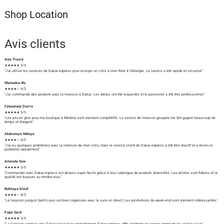
Shop Location
Avis clients
Awa Traoré
★★★★★ 5/5
"J'ai utilisé les services de Dakar.express pour envoyer un colis à mon frère à l'étranger. Le service a été rapide et sécurisé."
Mamadou Ba
★★★★☆ 4/5
"J'ai commandé des produits avec la livraison à Dakar. Les délais ont été respectés et le personnel a été très professionnel."
Fatoumata Diarra
★★★★★ 5/5
"Les prix en gros pour ma boutique à Médina sont vraiment compétitifs. Le service de livraison groupée me fait gagner beaucoup de
temps et d'argent."
Abdoulaye Ndiaye
★★★★☆ 4/5
"J'ai eu quelques problèmes avec la livraison de mon colis, mais le service client de Dakar.express a été très réactif et a résolu le
problème rapidement."
Aminata Sow
★★★★★ 5/5
"Commander avec Dakar.express est devenu super facile grâce à leur catalogue de produits diversifiés. Les photos sont fidèles et la
qualité est toujours au rendez-vous."
Rokhaya Diouf
★★★★☆ 4/5
"La livraison jusqu'à Saint-Louis est bien organisée avec le suivi en direct. Les promotions du week-end sont vraiment intéressantes."
Pape Seck
★★★★★ 5/5