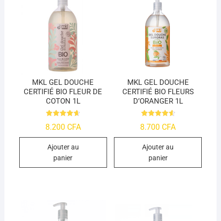
MKL GEL DOUCHE
MKL GEL DOUCHE
CERTIFIÉ BIO FLEUR DE
CERTIFIÉ BIO FLEURS
COTON 1L
D’ORANGER 1L
Note
Note
8.200
CFA
8.700
CFA
4.66
4.66
sur 5
sur 5
Ajouter au
Ajouter au
panier
panier