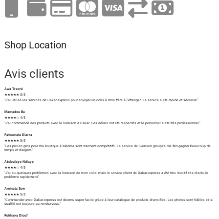
Shop Location
Avis clients
Awa Traoré
★★★★★ 5/5
"J'ai utilisé les services de Dakar.express pour envoyer un colis à mon frère à l'étranger. Le service a été rapide et sécurisé."
Mamadou Ba
★★★★☆ 4/5
"J'ai commandé des produits avec la livraison à Dakar. Les délais ont été respectés et le personnel a été très professionnel."
Fatoumata Diarra
★★★★★ 5/5
"Les prix en gros pour ma boutique à Médina sont vraiment compétitifs. Le service de livraison groupée me fait gagner beaucoup de
temps et d'argent."
Abdoulaye Ndiaye
★★★★☆ 4/5
"J'ai eu quelques problèmes avec la livraison de mon colis, mais le service client de Dakar.express a été très réactif et a résolu le
problème rapidement."
Aminata Sow
★★★★★ 5/5
"Commander avec Dakar.express est devenu super facile grâce à leur catalogue de produits diversifiés. Les photos sont fidèles et la
qualité est toujours au rendez-vous."
Rokhaya Diouf