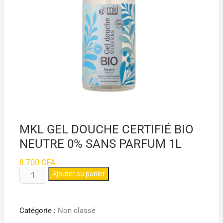
MKL GEL DOUCHE CERTIFIÉ BIO
NEUTRE 0% SANS PARFUM 1L
8.700
CFA
quantité
Ajouter au panier
de
MKL
GEL
Catégorie :
Non classé
DOUCHE