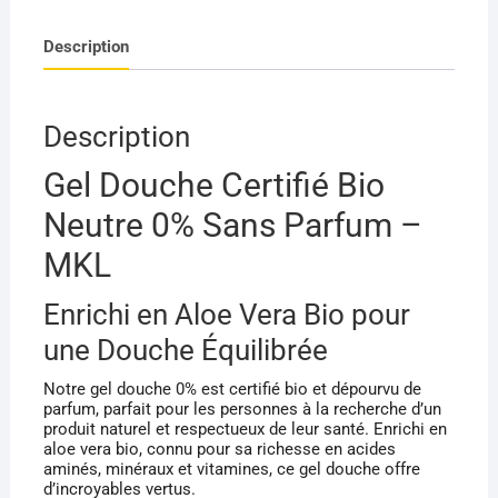
CERTIFIÉ
Description
BIO
NEUTRE
0%
SANS
Description
PARFUM
Gel Douche Certifié Bio
1L
Neutre 0% Sans Parfum –
MKL
Enrichi en Aloe Vera Bio pour
une Douche Équilibrée
Notre gel douche 0% est certifié bio et dépourvu de
parfum, parfait pour les personnes à la recherche d’un
produit naturel et respectueux de leur santé. Enrichi en
aloe vera bio, connu pour sa richesse en acides
aminés, minéraux et vitamines, ce gel douche offre
d’incroyables vertus.