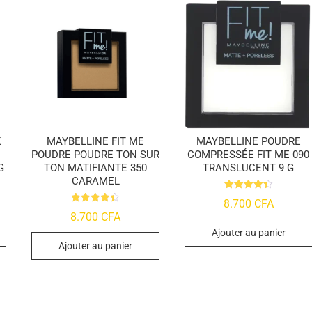
K
MAYBELLINE FIT ME
MAYBELLINE POUDRE
POUDRE POUDRE TON SUR
COMPRESSÉE FIT ME 090
G
TON MATIFIANTE 350
TRANSLUCENT 9 G
CARAMEL
Note
8.700
CFA
4.41
Note
8.700
CFA
sur 5
4.45
sur 5
Ajouter au panier
Ajouter au panier