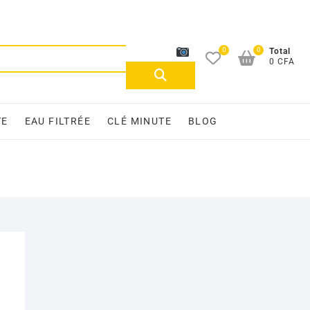
0
0
Recherche
Total
0 CFA
pour :
TE
EAU FILTRÉE
CLÉ MINUTE
BLOG