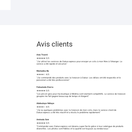
Avis clients
Awa Traoré
★★★★★ 5/5
"J'ai utilisé les services de Dakar.express pour envoyer un colis à mon frère à l'étranger. Le
service a été rapide et sécurisé."
Mamadou Ba
★★★★☆ 4/5
"J'ai commandé des produits avec la livraison à Dakar. Les délais ont été respectés et le
personnel a été très professionnel."
Fatoumata Diarra
★★★★★ 5/5
"Les prix en gros pour ma boutique à Médina sont vraiment compétitifs. Le service de livraison
groupée me fait gagner beaucoup de temps et d'argent."
Abdoulaye Ndiaye
★★★★☆ 4/5
"J'ai eu quelques problèmes avec la livraison de mon colis, mais le service client de
Dakar.express a été très réactif et a résolu le problème rapidement."
Aminata Sow
★★★★★ 5/5
"Commander avec Dakar.express est devenu super facile grâce à leur catalogue de produits
diversifiés. Les photos sont fidèles et la qualité est toujours au rendez-vous."