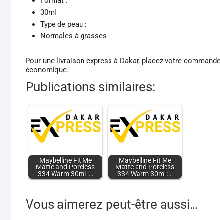
Format :
30ml
Type de peau :
Normales à grasses
Pour une livraison express à Dakar, placez votre commande 
économique.
Publications similaires:
Maybelline Fit Me
Maybelline Fit Me
Matte and Poreless
Matte and Poreless
334 Warm 30ml :…
334 Warm 30ml :…
Vous aimerez peut-être aussi…