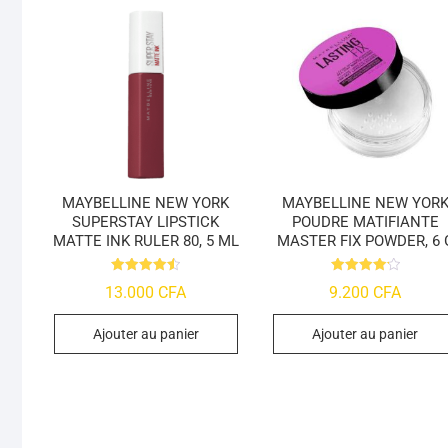
MAYBELLINE NEW YORK
MAYBELLINE NEW YOR
SUPERSTAY LIPSTICK
POUDRE MATIFIANTE
MATTE INK RULER 80, 5 ML
MASTER FIX POWDER, 6 
Note
Note
13.000
CFA
9.200
CFA
4.55
4.23
sur 5
sur 5
Ajouter au panier
Ajouter au panier