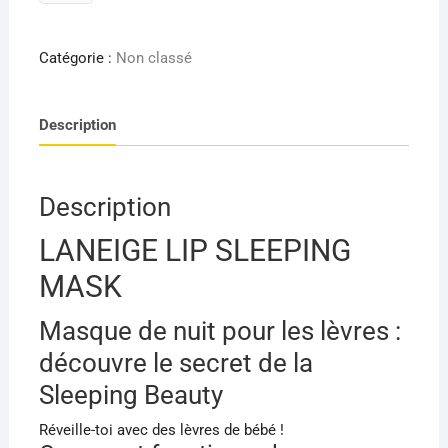
de
s client
LANEIGE
LIP
Catégorie :
Non classé
SLEEPING
MASK
Description
MASQUE
DE
NUIT
POUR
Description
LES
LANEIGE LIP SLEEPING
LÈVRES
8G
MASK
/
1
Masque de nuit pour les lèvres :
PIÈCE
découvre le secret de la
Sleeping Beauty
Réveille-toi avec des lèvres de bébé !