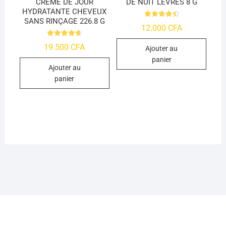
CRÈME DE JOUR
DE NUIT LÈVRES 8 G
HYDRATANTE CHEVEUX
SANS RINÇAGE 226.8 G
Note
12.000
CFA
4.53
sur 5
Note
19.500
CFA
Ajouter au
4.7
sur 5
panier
Ajouter au
panier