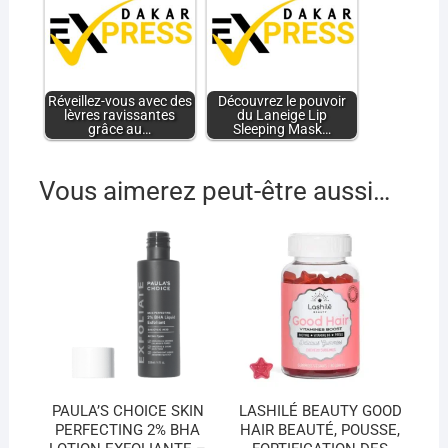
Réveillez-vous avec des
Découvrez le pouvoir
lèvres ravissantes
du Laneige Lip
grâce au…
Sleeping Mask…
Vous aimerez peut-être aussi…
PAULA’S CHOICE SKIN
LASHILÉ BEAUTY GOOD
PERFECTING 2% BHA
HAIR BEAUTÉ, POUSSE,