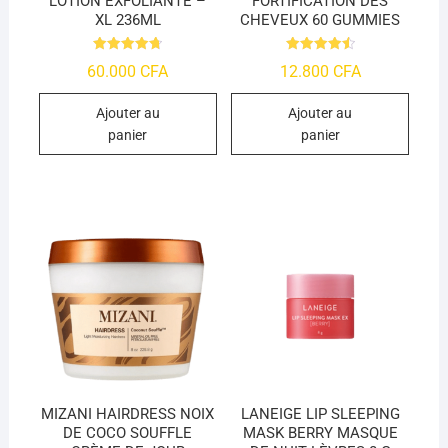
LOTION EXFOLIANTE –
FORTIFICATION DES
XL 236ML
CHEVEUX 60 GUMMIES
Note
Note
60.000
CFA
12.800
CFA
4.73
4.55
sur 5
sur 5
Ajouter au
Ajouter au
panier
panier
MIZANI HAIRDRESS NOIX
LANEIGE LIP SLEEPING
DE COCO SOUFFLE
MASK BERRY MASQUE