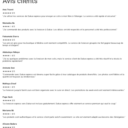
Avis clients
Awa Traoré
★★★★★ 5/5
"J'ai utilisé les services de Dakar.express pour envoyer un colis à mon frère à l'étranger. Le service a été rapide et sécurisé."
Mamadou Ba
★★★★☆ 4/5
"J'ai commandé des produits avec la livraison à Dakar. Les délais ont été respectés et le personnel a été très professionnel."
Fatoumata Diarra
★★★★★ 5/5
"Les prix en gros pour ma boutique à Médina sont vraiment compétitifs. Le service de livraison groupée me fait gagner beaucoup de
temps et d'argent."
Abdoulaye Ndiaye
★★★★☆ 4/5
"J'ai eu quelques problèmes avec la livraison de mon colis, mais le service client de Dakar.express a été très réactif et a résolu le
problème rapidement."
Aminata Sow
★★★★★ 5/5
"Commander avec Dakar.express est devenu super facile grâce à leur catalogue de produits diversifiés. Les photos sont fidèles et la
qualité est toujours au rendez-vous."
Rokhaya Diouf
★★★★☆ 4/5
"La livraison jusqu'à Saint-Louis est bien organisée avec le suivi en direct. Les promotions du week-end sont vraiment intéressantes."
Pape Seck
★★★★★ 5/5
"La livraison express vers Dakar est incluse gratuitement. Dakar.express offre vraiment un service premium qui vaut le coup."
Mariama Bâ
★★★★☆ 4/5
"Les produits sont authentiques et le service client parle wolof couramment. Le site est vraiment adapté aux besoins des Sénégalais."
Alioune Badara
★★★★★ 5/5