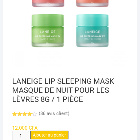
LANEIGE LIP SLEEPING MASK
MASQUE DE NUIT POUR LES
LÈVRES 8G / 1 PIÈCE
(
86
avis client)
Noté
8
4.09
sur 5
12.000
CFA
basé
quantité
sur
Ajouter au panier
notation