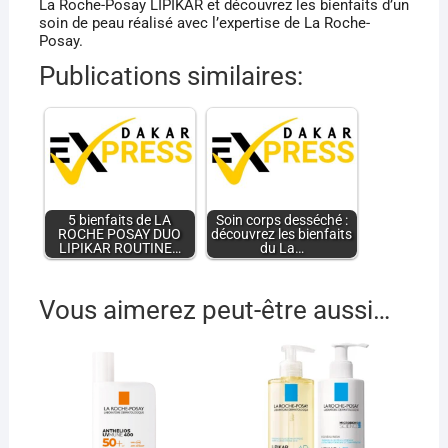
La Roche-Posay LIPIKAR et découvrez les bienfaits d’un
soin de peau réalisé avec l’expertise de La Roche-
Posay.
Publications similaires:
5 bienfaits de LA
Soin corps desséché :
ROCHE POSAY DUO
découvrez les bienfaits
LIPIKAR ROUTINE…
du La…
Vous aimerez peut-être aussi…