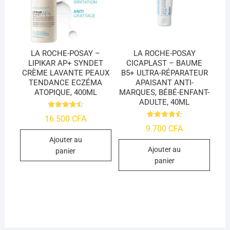
LA ROCHE-POSAY –
LA ROCHE-POSAY
LIPIKAR AP+ SYNDET
CICAPLAST – BAUME
CRÈME LAVANTE PEAUX
B5+ ULTRA-RÉPARATEUR
TENDANCE ECZÉMA
APAISANT ANTI-
ATOPIQUE, 400ML
MARQUES, BÉBÉ-ENFANT-
ADULTE, 40ML
Note
16.500
CFA
4.55
Note
9.700
CFA
sur 5
4.55
sur 5
Ajouter au
Ajouter au
panier
panier