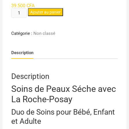
sur 5
39.500
CFA
basé
quantité
sur
Ajouter au panier
notations
de
client
LA
ROCHE
Catégorie :
Non classé
POSAY
DUO
Description
LIPIKAR
ROUTINE
CORPS
PEAU
Description
SÈCHE
Soins de Peaux Séche avec
(BÉBÉ,
DE
La Roche-Posay
L'ENFANT
ET
Duo de Soins pour Bébé, Enfant
DE
et Adulte
L'ADULTE)
BAUME