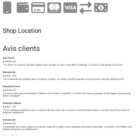
Shop Location
Avis clients
Awa Traoré
★★★★★ 5/5
"J'ai utilisé les services de Dakar.express pour envoyer un colis à mon frère à l'étranger. Le service a été rapide et sécurisé."
Mamadou Ba
★★★★☆ 4/5
"J'ai commandé des produits avec la livraison à Dakar. Les délais ont été respectés et le personnel a été très professionnel."
Fatoumata Diarra
★★★★★ 5/5
"Les prix en gros pour ma boutique à Médina sont vraiment compétitifs. Le service de livraison groupée me fait gagner beaucoup de
temps et d'argent."
Abdoulaye Ndiaye
★★★★☆ 4/5
"J'ai eu quelques problèmes avec la livraison de mon colis, mais le service client de Dakar.express a été très réactif et a résolu le
problème rapidement."
Aminata Sow
★★★★★ 5/5
"Commander avec Dakar.express est devenu super facile grâce à leur catalogue de produits diversifiés. Les photos sont fidèles et la
qualité est toujours au rendez-vous."