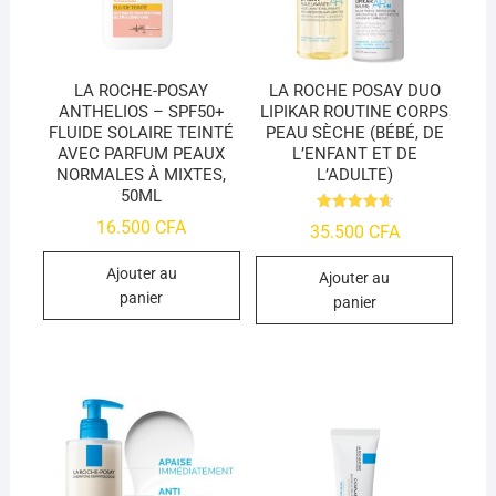
LA ROCHE-POSAY
LA ROCHE POSAY DUO
ANTHELIOS – SPF50+
LIPIKAR ROUTINE CORPS
FLUIDE SOLAIRE TEINTÉ
PEAU SÈCHE (BÉBÉ, DE
AVEC PARFUM PEAUX
L’ENFANT ET DE
NORMALES À MIXTES,
L’ADULTE)
50ML
Note
16.500
CFA
35.500
CFA
4.74
sur 5
Ajouter au
Ajouter au
panier
panier