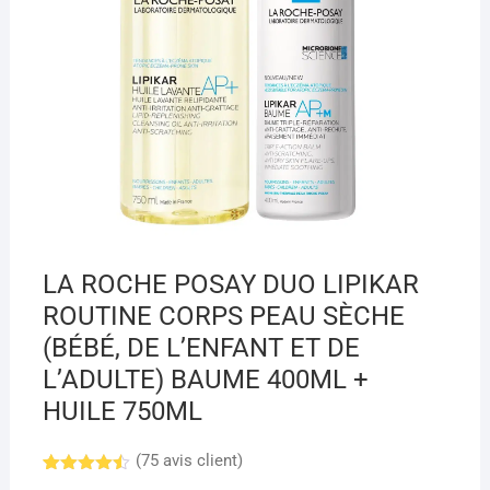
LA ROCHE POSAY DUO LIPIKAR
ROUTINE CORPS PEAU SÈCHE
(BÉBÉ, DE L’ENFANT ET DE
L’ADULTE) BAUME 400ML +
HUILE 750ML
(
75
avis client)
Noté
8
4.45