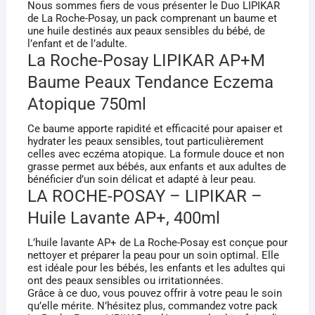
Nous sommes fiers de vous présenter le Duo LIPIKAR
400ML
de La Roche-Posay, un pack comprenant un baume et
une huile destinés aux peaux sensibles du bébé, de
+
l’enfant et de l’adulte.
HUILE
La Roche-Posay LIPIKAR AP+M
750ML
Baume Peaux Tendance Eczema
Atopique 750ml
Ce baume apporte rapidité et efficacité pour apaiser et
hydrater les peaux sensibles, tout particulièrement
celles avec eczéma atopique. La formule douce et non
grasse permet aux bébés, aux enfants et aux adultes de
bénéficier d’un soin délicat et adapté à leur peau.
LA ROCHE-POSAY – LIPIKAR –
Huile Lavante AP+, 400ml
L’huile lavante AP+ de La Roche-Posay est conçue pour
nettoyer et préparer la peau pour un soin optimal. Elle
est idéale pour les bébés, les enfants et les adultes qui
ont des peaux sensibles ou irritationnées.
Grâce à ce duo, vous pouvez offrir à votre peau le soin
qu’elle mérite. N’hésitez plus, commandez votre pack