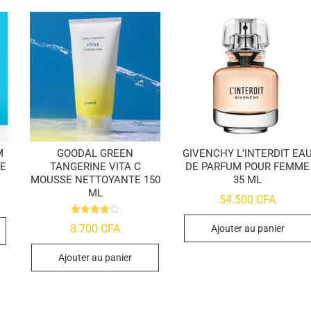
M
GOODAL GREEN
GIVENCHY L’INTERDIT EA
HE
TANGERINE VITA C
DE PARFUM POUR FEMME
MOUSSE NETTOYANTE 150
35 ML
ML
54.500
CFA
Note
8.700
CFA
Ajouter au panier
4.09
sur 5
Ajouter au panier