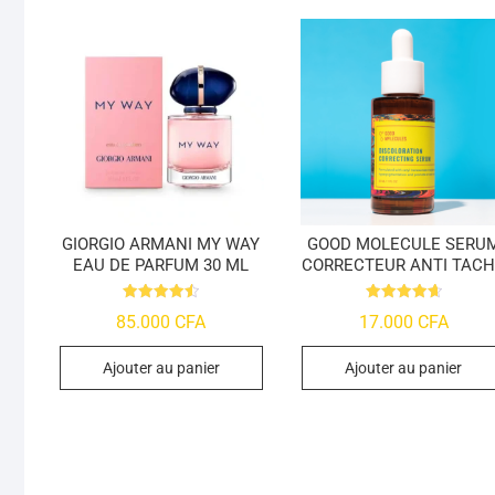
GIORGIO ARMANI MY WAY
GOOD MOLECULE SERU
EAU DE PARFUM 30 ML
CORRECTEUR ANTI TAC
Note
Note
85.000
CFA
17.000
CFA
4.55
4.7
sur 5
sur 5
Ajouter au panier
Ajouter au panier