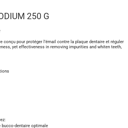
ODIUM 250 G
e
e conçu pour protéger l’émail contre la plaque dentaire et réguler
leness, yet effectiveness in removing impurities and whiten teeth,
tions
ez:
ne bucco-dentaire optimale