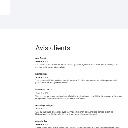
Avis clients
Awa Traoré
★★★★★ 5/5
"J'ai utilisé les services de Dakar.express pour envoyer un colis à mon frère à l'étranger. Le
service a été rapide et sécurisé."
Mamadou Ba
★★★★☆ 4/5
"J'ai commandé des produits avec la livraison à Dakar. Les délais ont été respectés et le
personnel a été très professionnel."
Fatoumata Diarra
★★★★★ 5/5
"Les prix en gros pour ma boutique à Médina sont vraiment compétitifs. Le service de livraison
groupée me fait gagner beaucoup de temps et d'argent."
Abdoulaye Ndiaye
★★★★☆ 4/5
"J'ai eu quelques problèmes avec la livraison de mon colis, mais le service client de
Dakar.express a été très réactif et a résolu le problème rapidement."
Aminata Sow
★★★★★ 5/5
"Commander avec Dakar.express est devenu super facile grâce à leur catalogue de produits