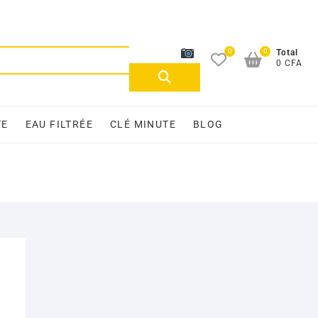
0
0
Recherche
Total
0 CFA
pour :
TE
EAU FILTRÉE
CLÉ MINUTE
BLOG