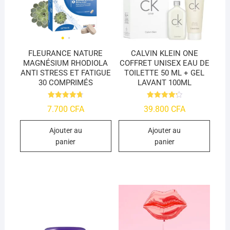
FLEURANCE NATURE
CALVIN KLEIN ONE
MAGNÉSIUM RHODIOLA
COFFRET UNISEX EAU DE
ANTI STRESS ET FATIGUE
TOILETTE 50 ML + GEL
30 COMPRIMÉS
LAVANT 100ML
Note
Note
7.700
CFA
39.800
CFA
4.74
4.25
sur 5
sur 5
Ajouter au
Ajouter au
panier
panier