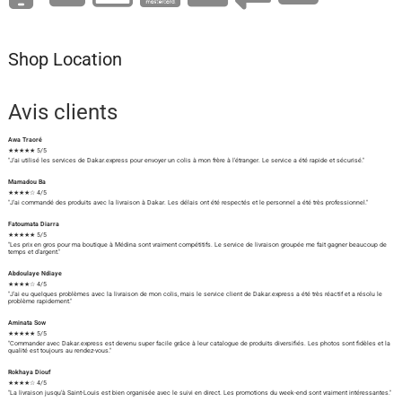
Shop Location
Avis clients
Awa Traoré
★★★★★ 5/5
"J'ai utilisé les services de Dakar.express pour envoyer un colis à mon frère à l'étranger. Le service a été rapide et sécurisé."
Mamadou Ba
★★★★☆ 4/5
"J'ai commandé des produits avec la livraison à Dakar. Les délais ont été respectés et le personnel a été très professionnel."
Fatoumata Diarra
★★★★★ 5/5
"Les prix en gros pour ma boutique à Médina sont vraiment compétitifs. Le service de livraison groupée me fait gagner beaucoup de
temps et d'argent."
Abdoulaye Ndiaye
★★★★☆ 4/5
"J'ai eu quelques problèmes avec la livraison de mon colis, mais le service client de Dakar.express a été très réactif et a résolu le
problème rapidement."
Aminata Sow
★★★★★ 5/5
"Commander avec Dakar.express est devenu super facile grâce à leur catalogue de produits diversifiés. Les photos sont fidèles et la
qualité est toujours au rendez-vous."
Rokhaya Diouf
★★★★☆ 4/5
"La livraison jusqu'à Saint-Louis est bien organisée avec le suivi en direct. Les promotions du week-end sont vraiment intéressantes."