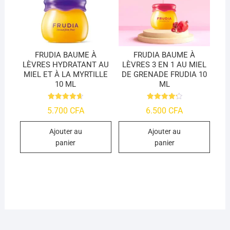
FRUDIA BAUME À
FRUDIA BAUME À
LÈVRES HYDRATANT AU
LÈVRES 3 EN 1 AU MIEL
MIEL ET À LA MYRTILLE
DE GRENADE FRUDIA 10
10 ML
ML
Note
Note
5.700
CFA
6.500
CFA
4.66
4.25
sur 5
sur 5
Ajouter au
Ajouter au
panier
panier