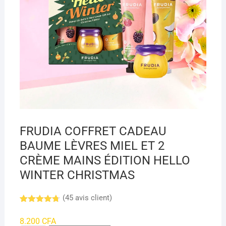
FRUDIA COFFRET CADEAU
BAUME LÈVRES MIEL ET 2
CRÈME MAINS ÉDITION HELLO
WINTER CHRISTMAS
(
45
avis client)
Noté
8
4.7
sur 5
8.200
CFA
basé sur