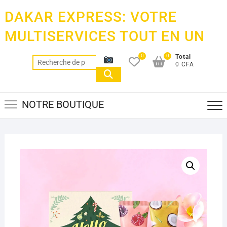
Skip
DAKAR EXPRESS: VOTRE
to
content
MULTISERVICES TOUT EN UN
0
0
Total
Recherche
0 CFA
pour :
NOTRE BOUTIQUE