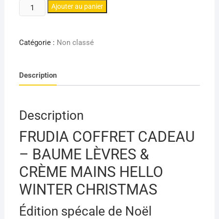
quantité
notations
Ajouter au panier
client
de
FRUDIA
COFFRET
Catégorie :
Non classé
CADEAU
BAUME
Description
LÈVRES
MIEL
ET
2
Description
CRÈME
FRUDIA COFFRET CADEAU
MAINS
ÉDITION
– BAUME LÈVRES &
HELLO
CRÈME MAINS HELLO
WINTER
CHRISTMAS
WINTER CHRISTMAS
Édition spécale de Noël