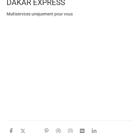
DAKAR EXPRESS
Multiservices uniquement pour vous
facebook
twitter
google
pinterest
dribbble
instagram
flickr
linkedin