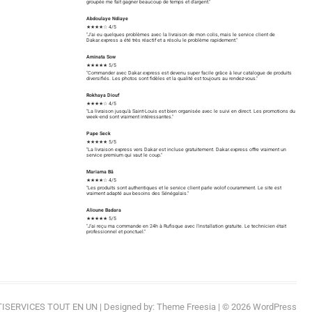
groupée me fait gagner beaucoup de temps et d'argent."
Abdoulaye Ndiaye
★★★★☆ 4/5
"J'ai eu quelques problèmes avec la livraison de mon colis, mais le service client de
Dakar.express a été très réactif et a résolu le problème rapidement."
Aminata Sow
★★★★★ 5/5
"Commander avec Dakar.express est devenu super facile grâce à leur catalogue de produits
diversifiés. Les photos sont fidèles et la qualité est toujours au rendez-vous."
Rokhaya Diouf
★★★★☆ 4/5
"La livraison jusqu'à Saint-Louis est bien organisée avec le suivi en direct. Les promotions du
week-end sont vraiment intéressantes."
Pape Seck
★★★★★ 5/5
"La livraison express vers Dakar est incluse gratuitement. Dakar.express offre vraiment un
service premium qui vaut le coup."
Mariama Bâ
★★★★☆ 4/5
"Les produits sont authentiques et le service client parle wolof couramment. Le site est
vraiment adapté aux besoins des Sénégalais."
Alioune Badara
★★★★★ 5/5
"J'ai reçu ma commande en 24h à Rufisque avec l'installation gratuite. Le technicien était
professionnel et ponctuel."
ISERVICES TOUT EN UN
| Designed by:
Theme Freesia
| © 2026
WordPress