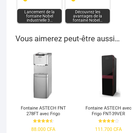
Lancement de la
Découvrez les
fontaine Nobel
avantages de la
industrielle 3…
fontaine Nobel…
Vous aimerez peut-être aussi…
Fontaine ASTECH FNT
Fontaine ASTECH avec
278FT avec Frigo
Frigo FNT-39VER
Note
Note
88.000
CFA
111.700
CFA
4.53
4.0