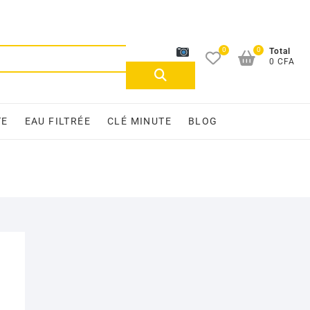
0
0
Recherche
Total
0 CFA
pour :
TE
EAU FILTRÉE
CLÉ MINUTE
BLOG