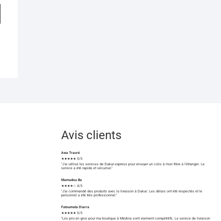
Avis clients
Awa Traoré
★★★★★ 5/5
"J'ai utilisé les services de Dakar.express pour envoyer un colis à mon frère à l'étranger. Le
service a été rapide et sécurisé."
Mamadou Ba
★★★★☆ 4/5
"J'ai commandé des produits avec la livraison à Dakar. Les délais ont été respectés et le
personnel a été très professionnel."
Fatoumata Diarra
★★★★★ 5/5
"Les prix en gros pour ma boutique à Médina sont vraiment compétitifs. Le service de livraison