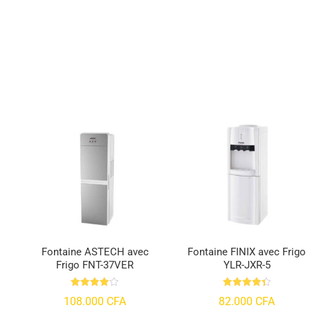
Fontaine ASTECH avec
Fontaine FINIX avec Frigo
Frigo FNT-37VER
YLR-JXR-5
Note
Note
108.000
CFA
82.000
CFA
4.09
4.41