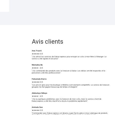
Avis clients
Awa Traoré
★★★★★ 5/5
"J'ai utilisé les services de Dakar.express pour envoyer un colis à mon frère à l'étranger. Le
service a été rapide et sécurisé."
Mamadou Ba
★★★★☆ 4/5
"J'ai commandé des produits avec la livraison à Dakar. Les délais ont été respectés et le
personnel a été très professionnel."
Fatoumata Diarra
★★★★★ 5/5
"Les prix en gros pour ma boutique à Médina sont vraiment compétitifs. Le service de livraison
groupée me fait gagner beaucoup de temps et d'argent."
Abdoulaye Ndiaye
★★★★☆ 4/5
"J'ai eu quelques problèmes avec la livraison de mon colis, mais le service client de
Dakar.express a été très réactif et a résolu le problème rapidement."
Aminata Sow
★★★★★ 5/5
"Commander avec Dakar.express est devenu super facile grâce à leur catalogue de produits