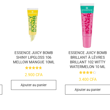
ESSENCE JUICY BOMB
ESSENCE JUICY BOMB
SHINY LIPGLOSS 106
BRILLANT À LÈVRES
MELLOW MANGUE 10ML
BRILLANT 102 WITTY
WATERMELON 10 ML
Note
2.900
CFA
4.7
Note
3.400
CFA
sur 5
4.29
sur 5
Ajouter au panier
Ajouter au panier