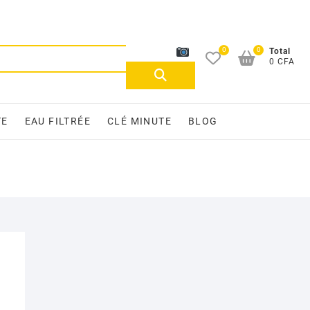
0
0
Recherche
Total
0 CFA
pour :
TE
EAU FILTRÉE
CLÉ MINUTE
BLOG