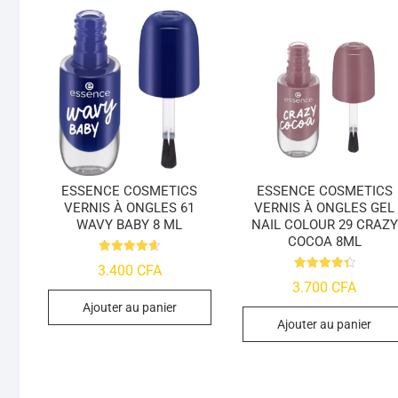
ESSENCE COSMETICS
ESSENCE COSMETICS
VERNIS À ONGLES 61
VERNIS À ONGLES GEL
WAVY BABY 8 ML
NAIL COLOUR 29 CRAZY
COCOA 8ML
Note
3.400
CFA
4.7
Note
3.700
CFA
sur 5
4.45
sur 5
Ajouter au panier
Ajouter au panier