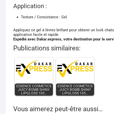
Application :
Texture / Consistance : Gel
Appliquez ce gel à lèvres brillant pour obtenir un look chat
application facile et rapide.
Expédié avec Dakar.express, votre destination pour le serv
Publications similaires:
ESSENCE COSMETICS
ESSENCE COSMETICS
JUICY BOMB SHINY
JUICY BOMB SHINY
LIPGLOSS 103…
LIPGLOSS 105…
Vous aimerez peut-être aussi…