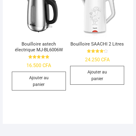
Bouilloire astech
Bouilloire SAACHI 2 Litres
électrique MJ-BL6006W
Note
24.250
CFA
4.29
Note
16.500
CFA
sur 5
4.95
sur 5
Ajouter au
Ajouter au
panier
panier