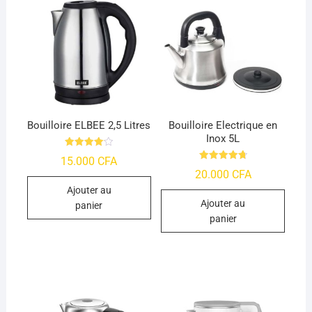
Bouilloire ELBEE 2,5 Litres
Bouilloire Electrique en
Inox 5L
Note
15.000
CFA
4.09
Note
20.000
CFA
sur 5
4.78
sur 5
Ajouter au
Ajouter au
panier
panier