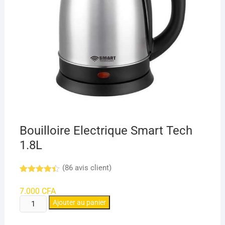
Bouilloire Electrique Smart Tech
1.8L
(
86
avis client)
Noté
8
4.41
sur 5
7.000
CFA
basé
quantité
sur
Ajouter au panier
notations
de
client