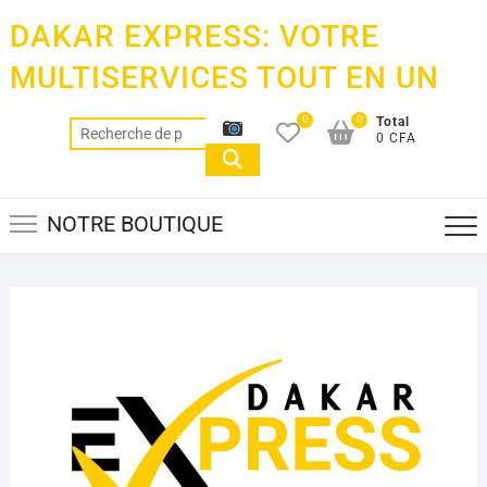
Skip
DAKAR EXPRESS: VOTRE
to
content
MULTISERVICES TOUT EN UN
0
0
Total
Recherche
0 CFA
pour :
NOTRE BOUTIQUE