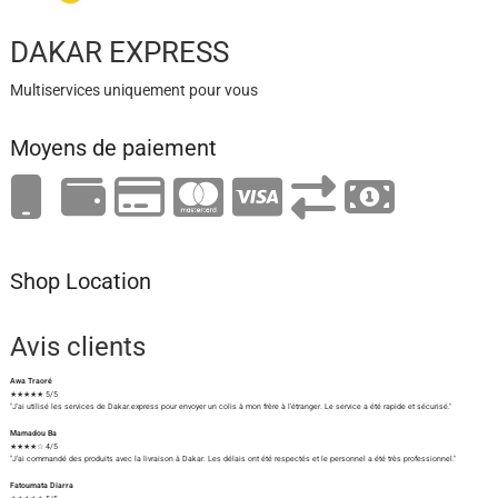
DAKAR EXPRESS
Multiservices uniquement pour vous
Moyens de paiement
Shop Location
Avis clients
Awa Traoré
★★★★★ 5/5
"J'ai utilisé les services de Dakar.express pour envoyer un colis à mon frère à l'étranger. Le service a été rapide et sécurisé."
Mamadou Ba
★★★★☆ 4/5
"J'ai commandé des produits avec la livraison à Dakar. Les délais ont été respectés et le personnel a été très professionnel."
Fatoumata Diarra