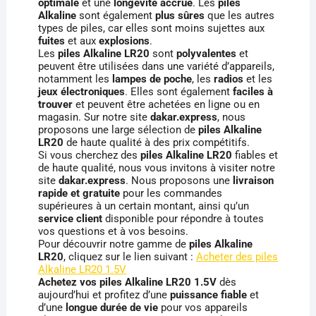
optimale
et une
longévité accrue
. Les
piles
Alkaline
sont également
plus sûres
que les autres
types de piles, car elles sont moins sujettes aux
fuites
et aux
explosions
.
Les
piles Alkaline LR20
sont
polyvalentes
et
peuvent être utilisées dans une variété d’appareils,
notamment les
lampes de poche
, les
radios
et les
jeux électroniques
. Elles sont également
faciles à
trouver
et peuvent être achetées en ligne ou en
magasin. Sur notre site
dakar.express
, nous
proposons une large sélection de
piles Alkaline
LR20
de haute qualité à des prix compétitifs.
Si vous cherchez des
piles Alkaline LR20
fiables et
de haute qualité, nous vous invitons à visiter notre
site
dakar.express
. Nous proposons une
livraison
rapide et gratuite
pour les commandes
supérieures à un certain montant, ainsi qu’un
service client
disponible pour répondre à toutes
vos questions et à vos besoins.
Pour découvrir notre gamme de
piles Alkaline
LR20
, cliquez sur le lien suivant :
Acheter des piles
Alkaline LR20 1.5V
Achetez vos piles Alkaline LR20 1.5V
dès
aujourd’hui et profitez d’une
puissance fiable
et
d’une
longue durée de vie
pour vos appareils