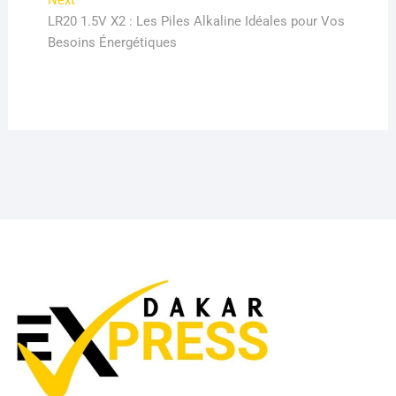
Next
post:
LR20 1.5V X2 : Les Piles Alkaline Idéales pour Vos
Besoins Énergétiques