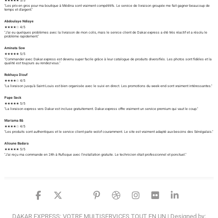
★★★★★ 5/5
"Les prix en gros pour ma boutique à Médina sont vraiment compétitifs. Le service de livraison groupée me fait gagner beaucoup de
temps et d'argent."
Abdoulaye Ndiaye
★★★★☆ 4/5
"J'ai eu quelques problèmes avec la livraison de mon colis, mais le service client de Dakar.express a été très réactif et a résolu le
problème rapidement."
Aminata Sow
★★★★★ 5/5
"Commander avec Dakar.express est devenu super facile grâce à leur catalogue de produits diversifiés. Les photos sont fidèles et la
qualité est toujours au rendez-vous."
Rokhaya Diouf
★★★★☆ 4/5
"La livraison jusqu'à Saint-Louis est bien organisée avec le suivi en direct. Les promotions du week-end sont vraiment intéressantes."
Pape Seck
★★★★★ 5/5
"La livraison express vers Dakar est incluse gratuitement. Dakar.express offre vraiment un service premium qui vaut le coup."
Mariama Bâ
★★★★☆ 4/5
"Les produits sont authentiques et le service client parle wolof couramment. Le site est vraiment adapté aux besoins des Sénégalais."
Alioune Badara
★★★★★ 5/5
"J'ai reçu ma commande en 24h à Rufisque avec l'installation gratuite. Le technicien était professionnel et ponctuel."
facebook
twitter
google
pinterest
dribbble
instagram
flickr
linked
DAKAR EXPRESS: VOTRE MULTISERVICES TOUT EN UN
| Designed by: