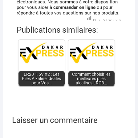
électroniques. Nous sommes à votre disposition
pour vous aider à
commander en ligne
ou pour
répondre à toutes vos questions sur nos produits.
POST VIEWS:
297
Publications similaires:
LR20 1.5V X2 : Les
Comment choisir les
Piles Alkaline Idéales
meilleures piles
pour Vos…
alcalines LRO3…
Laisser un commentaire