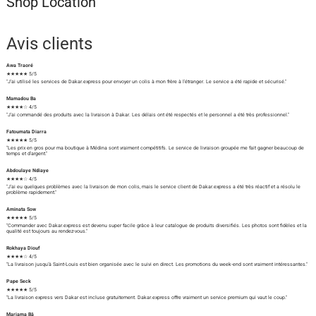
Shop Location
Avis clients
Awa Traoré
★★★★★ 5/5
"J'ai utilisé les services de Dakar.express pour envoyer un colis à mon frère à l'étranger. Le service a été rapide et sécurisé."
Mamadou Ba
★★★★☆ 4/5
"J'ai commandé des produits avec la livraison à Dakar. Les délais ont été respectés et le personnel a été très professionnel."
Fatoumata Diarra
★★★★★ 5/5
"Les prix en gros pour ma boutique à Médina sont vraiment compétitifs. Le service de livraison groupée me fait gagner beaucoup de
temps et d'argent."
Abdoulaye Ndiaye
★★★★☆ 4/5
"J'ai eu quelques problèmes avec la livraison de mon colis, mais le service client de Dakar.express a été très réactif et a résolu le
problème rapidement."
Aminata Sow
★★★★★ 5/5
"Commander avec Dakar.express est devenu super facile grâce à leur catalogue de produits diversifiés. Les photos sont fidèles et la
qualité est toujours au rendez-vous."
Rokhaya Diouf
★★★★☆ 4/5
"La livraison jusqu'à Saint-Louis est bien organisée avec le suivi en direct. Les promotions du week-end sont vraiment intéressantes."
Pape Seck
★★★★★ 5/5
"La livraison express vers Dakar est incluse gratuitement. Dakar.express offre vraiment un service premium qui vaut le coup."
Mariama Bâ