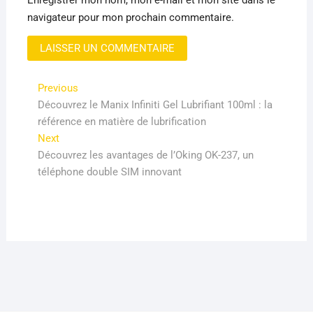
Enregistrer mon nom, mon e-mail et mon site dans le
navigateur pour mon prochain commentaire.
Navigation
Previous
Previous
post:
Découvrez le Manix Infiniti Gel Lubrifiant 100ml : la
de
référence en matière de lubrification
l’article
Next
Next
post:
Découvrez les avantages de l’Oking OK-237, un
téléphone double SIM innovant