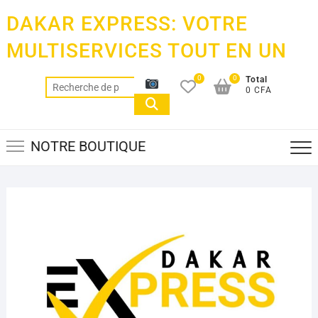
Skip
DAKAR EXPRESS: VOTRE
to
content
MULTISERVICES TOUT EN UN
0
0
Total
Recherche
0 CFA
pour :
NOTRE BOUTIQUE