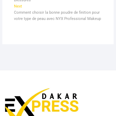
blessures
Next
Next
post:
Comment choisir la bonne poudre de finition pour
votre type de peau avec NYX Professional Makeup