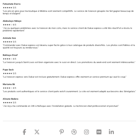
Fatoumata Diarra
★★★★★ 5/5
"Les prix en gros pour ma boutique à Médina sont vraiment compétitifs. Le service de livraison groupée me fait gagner beaucoup de
temps et d'argent."
Abdoulaye Ndiaye
★★★★☆ 4/5
"J'ai eu quelques problèmes avec la livraison de mon colis, mais le service client de Dakar.express a été très réactif et a résolu le
problème rapidement."
Aminata Sow
★★★★★ 5/5
"Commander avec Dakar.express est devenu super facile grâce à leur catalogue de produits diversifiés. Les photos sont fidèles et la
qualité est toujours au rendez-vous."
Rokhaya Diouf
★★★★☆ 4/5
"La livraison jusqu'à Saint-Louis est bien organisée avec le suivi en direct. Les promotions du week-end sont vraiment intéressantes."
Pape Seck
★★★★★ 5/5
"La livraison express vers Dakar est incluse gratuitement. Dakar.express offre vraiment un service premium qui vaut le coup."
Mariama Bâ
★★★★☆ 4/5
"Les produits sont authentiques et le service client parle wolof couramment. Le site est vraiment adapté aux besoins des Sénégalais."
Alioune Badara
★★★★★ 5/5
"J'ai reçu ma commande en 24h à Rufisque avec l'installation gratuite. Le technicien était professionnel et ponctuel."
facebook
twitter
google
pinterest
dribbble
instagram
flickr
linked