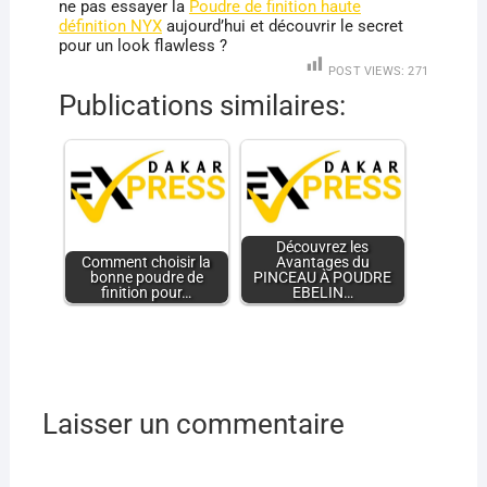
ne pas essayer la
Poudre de finition haute
définition NYX
aujourd’hui et découvrir le secret
pour un look flawless ?
POST VIEWS:
271
Publications similaires:
Découvrez les
Comment choisir la
Avantages du
bonne poudre de
PINCEAU À POUDRE
finition pour…
EBELIN…
Laisser un commentaire