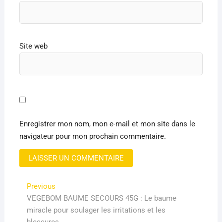
Site web
Enregistrer mon nom, mon e-mail et mon site dans le
navigateur pour mon prochain commentaire.
Navigation
Previous
Previous
post:
VEGEBOM BAUME SECOURS 45G : Le baume
de
miracle pour soulager les irritations et les
l’article