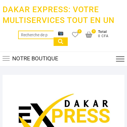
Skip
DAKAR EXPRESS: VOTRE
to
content
MULTISERVICES TOUT EN UN
0
0
Total
Recherche
0 CFA
pour :
NOTRE BOUTIQUE