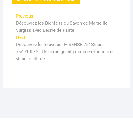
Navigation
Previous
Previous
post:
Découvrez les Bienfaits du Savon de Marseille
de
Surgras avec Beurre de Karité
l’article
Next
Next
post:
Découvrez le Televiseur HISENSE 75″ Smart
75A7100FS : Un écran géant pour une expérience
visuelle ultime