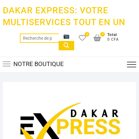
Skip
DAKAR EXPRESS: VOTRE
to
content
MULTISERVICES TOUT EN UN
0
0
Total
Recherche
0 CFA
pour :
NOTRE BOUTIQUE