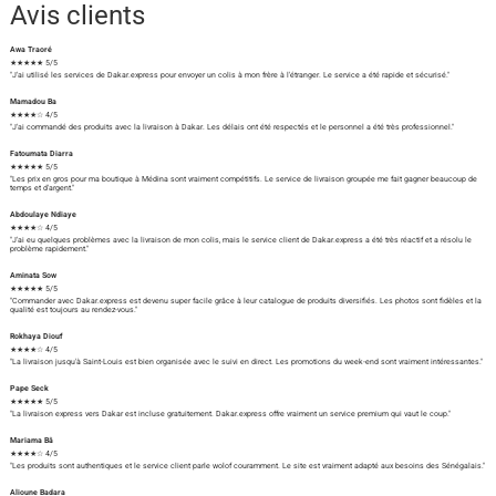
Avis clients
Awa Traoré
★★★★★ 5/5
"J'ai utilisé les services de Dakar.express pour envoyer un colis à mon frère à l'étranger. Le service a été rapide et sécurisé."
Mamadou Ba
★★★★☆ 4/5
"J'ai commandé des produits avec la livraison à Dakar. Les délais ont été respectés et le personnel a été très professionnel."
Fatoumata Diarra
★★★★★ 5/5
"Les prix en gros pour ma boutique à Médina sont vraiment compétitifs. Le service de livraison groupée me fait gagner beaucoup de
temps et d'argent."
Abdoulaye Ndiaye
★★★★☆ 4/5
"J'ai eu quelques problèmes avec la livraison de mon colis, mais le service client de Dakar.express a été très réactif et a résolu le
problème rapidement."
Aminata Sow
★★★★★ 5/5
"Commander avec Dakar.express est devenu super facile grâce à leur catalogue de produits diversifiés. Les photos sont fidèles et la
qualité est toujours au rendez-vous."
Rokhaya Diouf
★★★★☆ 4/5
"La livraison jusqu'à Saint-Louis est bien organisée avec le suivi en direct. Les promotions du week-end sont vraiment intéressantes."
Pape Seck
★★★★★ 5/5
"La livraison express vers Dakar est incluse gratuitement. Dakar.express offre vraiment un service premium qui vaut le coup."
Mariama Bâ
★★★★☆ 4/5
"Les produits sont authentiques et le service client parle wolof couramment. Le site est vraiment adapté aux besoins des Sénégalais."
Alioune Badara