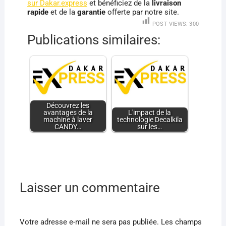
sur Dakar.express
et bénéficiez de la
livraison
rapide
et de la
garantie
offerte par notre site.
POST VIEWS:
300
Publications similaires:
Découvrez les
avantages de la
L'impact de la
machine à laver
technologie Decalkila
CANDY…
sur les…
Laisser un commentaire
Votre adresse e-mail ne sera pas publiée.
Les champs