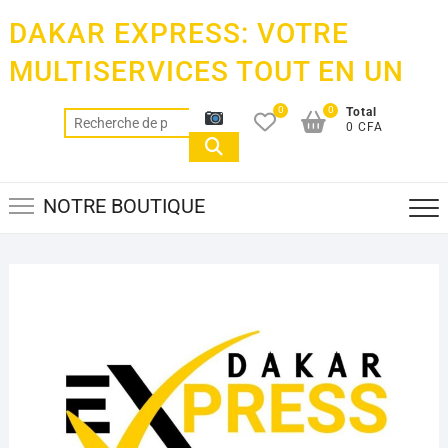
Skip
DAKAR EXPRESS: VOTRE
to
content
MULTISERVICES TOUT EN UN
0
0
Total
Recherche
0 CFA
pour :
NOTRE BOUTIQUE