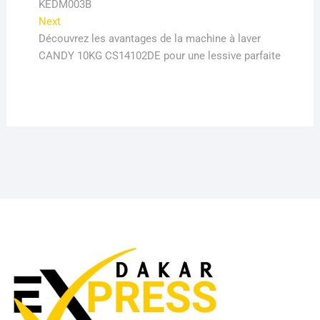
KEDM003B
Next
Next
post:
Découvrez les avantages de la machine à laver
CANDY 10KG CS14102DE pour une lessive parfaite