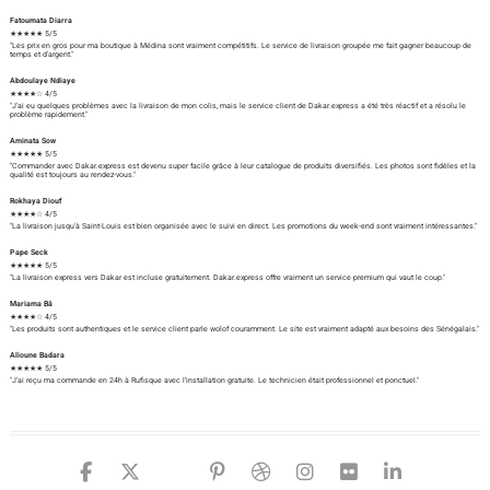
Fatoumata Diarra
★★★★★ 5/5
"Les prix en gros pour ma boutique à Médina sont vraiment compétitifs. Le service de livraison groupée me fait gagner beaucoup de
temps et d'argent."
Abdoulaye Ndiaye
★★★★☆ 4/5
"J'ai eu quelques problèmes avec la livraison de mon colis, mais le service client de Dakar.express a été très réactif et a résolu le
problème rapidement."
Aminata Sow
★★★★★ 5/5
"Commander avec Dakar.express est devenu super facile grâce à leur catalogue de produits diversifiés. Les photos sont fidèles et la
qualité est toujours au rendez-vous."
Rokhaya Diouf
★★★★☆ 4/5
"La livraison jusqu'à Saint-Louis est bien organisée avec le suivi en direct. Les promotions du week-end sont vraiment intéressantes."
Pape Seck
★★★★★ 5/5
"La livraison express vers Dakar est incluse gratuitement. Dakar.express offre vraiment un service premium qui vaut le coup."
Mariama Bâ
★★★★☆ 4/5
"Les produits sont authentiques et le service client parle wolof couramment. Le site est vraiment adapté aux besoins des Sénégalais."
Alioune Badara
★★★★★ 5/5
"J'ai reçu ma commande en 24h à Rufisque avec l'installation gratuite. Le technicien était professionnel et ponctuel."
facebook
twitter
google
pinterest
dribbble
instagram
flickr
linked