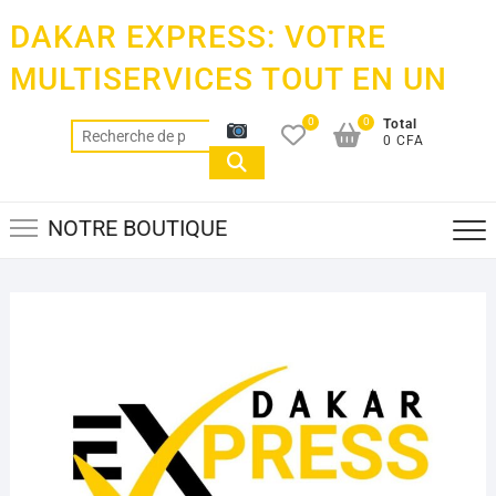
Skip
DAKAR EXPRESS: VOTRE
to
content
MULTISERVICES TOUT EN UN
0
0
Total
Recherche
0 CFA
pour :
NOTRE BOUTIQUE