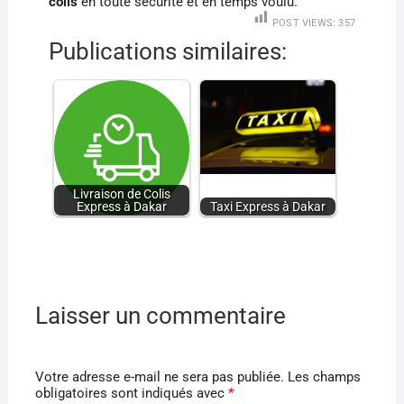
colis
en toute sécurité et en temps voulu.
POST VIEWS:
357
Publications similaires:
Livraison de Colis
Express à Dakar
Taxi Express à Dakar
Laisser un commentaire
Votre adresse e-mail ne sera pas publiée.
Les champs
obligatoires sont indiqués avec
*