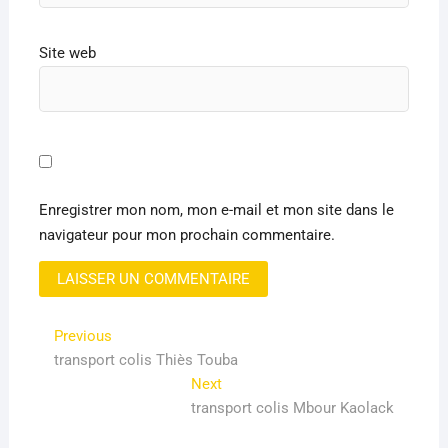
Site web
Enregistrer mon nom, mon e-mail et mon site dans le
navigateur pour mon prochain commentaire.
Navigation
Previous
Previous
post:
transport colis Thiès Touba
de
Next
Next
l’article
post:
transport colis Mbour Kaolack