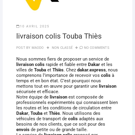
10 AVRIL 2025
livraison colis Touba Thiès
POST BY
MAODO
NON CLASSÉ
NO COMMENTS
Nous sommes fiers de proposer un service de
livraison colis
rapide et fiable entre
Dakar
et les
villes de
Touba
et
Thiès
. Chez
dakar.express
, nous
comprenons l’importance de recevoir vos
colis
à
temps et en bon état. C’est pourquoi nous
mettons tout en œuvre pour garantir une
livraison
sécurisée et efficace.
Notre équipe de
livraison
est composée de
professionnels expérimentés qui connaissent bien
les routes et les conditions de circulation entre
Dakar
,
Touba
et
Thiès
. Nous utilisons des
véhicules de transport de
colis
adaptés aux
besoins de nos clients, que ce soit pour des
envois
de petite ou de grande taille.
Le service de
livraison colis
proposé par