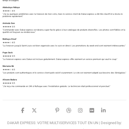
temps et d'argent."
Abdoulaye Ndiaye
★★★★☆ 4/5
"J'ai eu quelques problèmes avec la livraison de mon colis, mais le service client de Dakar.express a été très réactif et a résolu le
problème rapidement."
Aminata Sow
★★★★★ 5/5
"Commander avec Dakar.express est devenu super facile grâce à leur catalogue de produits diversifiés. Les photos sont fidèles et la
qualité est toujours au rendez-vous."
Rokhaya Diouf
★★★★☆ 4/5
"La livraison jusqu'à Saint-Louis est bien organisée avec le suivi en direct. Les promotions du week-end sont vraiment intéressantes."
Pape Seck
★★★★★ 5/5
"La livraison express vers Dakar est incluse gratuitement. Dakar.express offre vraiment un service premium qui vaut le coup."
Mariama Bâ
★★★★☆ 4/5
"Les produits sont authentiques et le service client parle wolof couramment. Le site est vraiment adapté aux besoins des Sénégalais."
Alioune Badara
★★★★★ 5/5
"J'ai reçu ma commande en 24h à Rufisque avec l'installation gratuite. Le technicien était professionnel et ponctuel."
facebook
twitter
google
pinterest
dribbble
instagram
flickr
linked
DAKAR EXPRESS: VOTRE MULTISERVICES TOUT EN UN
| Designed by: