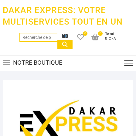
Skip
DAKAR EXPRESS: VOTRE
to
content
MULTISERVICES TOUT EN UN
0
0
Total
Recherche
0 CFA
pour :
NOTRE BOUTIQUE