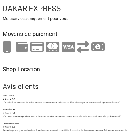
DAKAR EXPRESS
Multiservices uniquement pour vous
Moyens de paiement
Shop Location
Avis clients
Awa Traoré
★★★★★ 5/5
"J'ai utilisé les services de Dakar.express pour envoyer un colis à mon frère à l'étranger. Le service a été rapide et sécurisé."
Mamadou Ba
★★★★☆ 4/5
"J'ai commandé des produits avec la livraison à Dakar. Les délais ont été respectés et le personnel a été très professionnel."
Fatoumata Diarra
★★★★★ 5/5
"Les prix en gros pour ma boutique à Médina sont vraiment compétitifs. Le service de livraison groupée me fait gagner beaucoup de