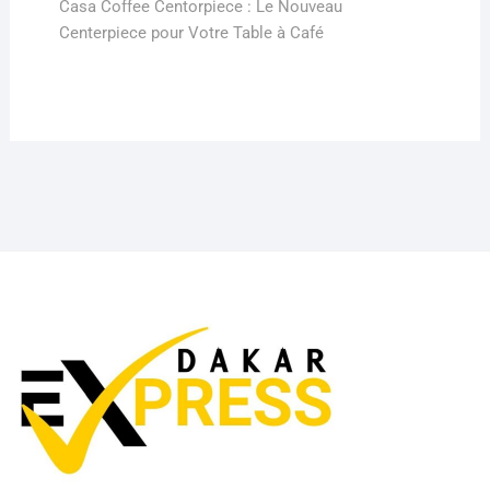
post:
Casa Coffee Centorpiece : Le Nouveau
Centerpiece pour Votre Table à Café