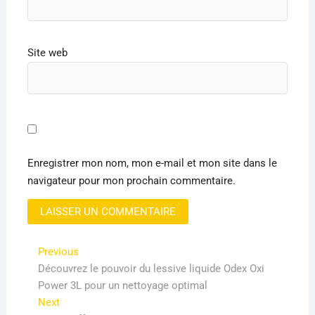
Site web
Enregistrer mon nom, mon e-mail et mon site dans le
navigateur pour mon prochain commentaire.
Navigation
Previous
Previous
post:
Découvrez le pouvoir du lessive liquide Odex Oxi
de
Power 3L pour un nettoyage optimal
l’article
Next
Next