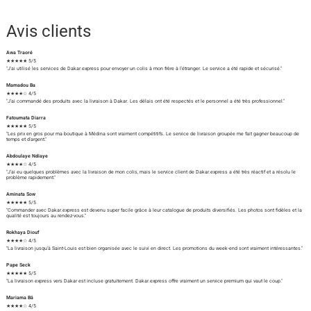
Avis clients
Awa Traoré
★★★★★ 5/5
"J'ai utilisé les services de Dakar.express pour envoyer un colis à mon frère à l'étranger. Le service a été rapide et sécurisé."
Mamadou Ba
★★★★☆ 4/5
"J'ai commandé des produits avec la livraison à Dakar. Les délais ont été respectés et le personnel a été très professionnel."
Fatoumata Diarra
★★★★★ 5/5
"Les prix en gros pour ma boutique à Médina sont vraiment compétitifs. Le service de livraison groupée me fait gagner beaucoup de
temps et d'argent."
Abdoulaye Ndiaye
★★★★☆ 4/5
"J'ai eu quelques problèmes avec la livraison de mon colis, mais le service client de Dakar.express a été très réactif et a résolu le
problème rapidement."
Aminata Sow
★★★★★ 5/5
"Commander avec Dakar.express est devenu super facile grâce à leur catalogue de produits diversifiés. Les photos sont fidèles et la
qualité est toujours au rendez-vous."
Rokhaya Diouf
★★★★☆ 4/5
"La livraison jusqu'à Saint-Louis est bien organisée avec le suivi en direct. Les promotions du week-end sont vraiment intéressantes."
Pape Seck
★★★★★ 5/5
"La livraison express vers Dakar est incluse gratuitement. Dakar.express offre vraiment un service premium qui vaut le coup."
Mariama Bâ
★★★★☆ 4/5