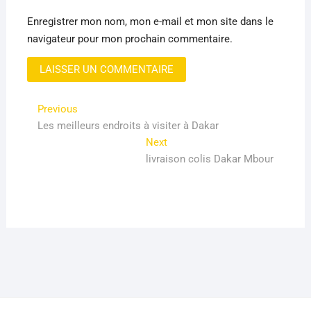
Enregistrer mon nom, mon e-mail et mon site dans le
navigateur pour mon prochain commentaire.
Navigation
Previous
Previous
post:
Les meilleurs endroits à visiter à Dakar
de
Next
Next
l’article
post:
livraison colis Dakar Mbour